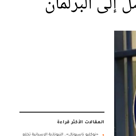
 إلى البرلمان
المقالات الأكثر قراءة
«نوكليو ناسيونال».. النيونازية الإسبانية تخلع
1