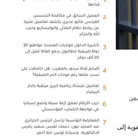
قناعها
العميل السابق في مكافحة التجسس
2
الفرنسي ماثيو غديري يكشف تفاصيل مثيرة
عن روابط نظام الملالي والبوليساريو وحزب
الله والجزائر
تأشيرة الدخول للولايات المتحدة: مواطنو 30
3
دولة إفريقية مطالبون بدفع كفالة تصل إلى
20 ألف دولار
أضخم ثلاثة سدود بالمغرب: هل حافظت على
4
نسب ملئها رغم موجات الحر الصيفية؟
تفاصيل منشأة رياضية كبرى مرتقبة بالدار
5
البيضاء
انيين ضمن
حرب الأرقام تعمق أزمة سبتة وتضع إسبانيا
6
في مواجهة التضارب المؤسساتي
المعارضة التونسية تراسل الرئيس الجزائري
7
عبد المجيد تبون: دعمك لقيس سعيد يكرس
الدكتاتورية.. وسيادة تونس خط أحمر