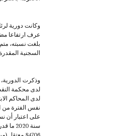
وكانت دورية لرئا
عرف ارتفاعا مضط
السجنية المقدرة بـ86223 نزيلا ونزيلة، من ضمنهم 38357 مصنفين كا
وذكرت الدورية، ا
لدى محكمة النقض،
لدى المحاكم الاب
نفس الفترة من ال
على اعتبار أن نس