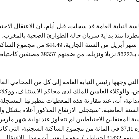
سة النيابة العامة قد سجلت، قبل أيام، أن الاعتقال الاحت
ردا منذ بداية سريان حالة الطوارئ الصحية بالمغرب، 
بلغت نسبته، متم شهر أبريل من السنة الجارية، 44.49% من مجموع ال
حتياطيين.
لتي وجهها رئيس النيابة العامة إلى كل من المحامي العام
 والوكلاء العامين للملك لدى محاكم الاستئناف، ووكلاء
تدائية، أنه، عند مقارنة هذه المعطيات بنظيرتها المسجلة
سنة الماضية، "سيتجلى الارتفاع المذكور أعلاه بشكل و
بة المعتقلين الاحتياطيين لم تتجاوز عند نهاية شهر مار
سنة 2020 ما قدره 37,11 في المائة من مجموع الساكنة السجنية، التي ك
84706 معتقل (من بينهم 31432 احتياطي). وهو ما يعني أن معدل الاعتقال