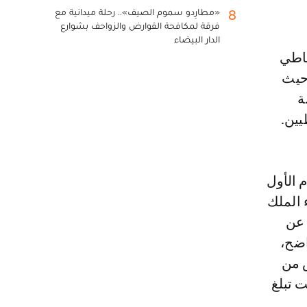
«مطارِدو سموم الصيف».. رحلة ميدانية مع
8
فرقة لمكافحة القوارض والزواحف بشوارع
الدار البيضاء
ياطي
حيث
ساكنة
 الأول
 الملك
 عن
اضح،
س من
انت تبلغ