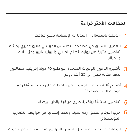
المقالات الأكثر قراءة
1
«نوكليو ناسيونال».. النيونازية الإسبانية تخلع قناعها
2
العميل السابق في مكافحة التجسس الفرنسي ماثيو غديري يكشف
تفاصيل مثيرة عن روابط نظام الملالي والبوليساريو وحزب الله
والجزائر
3
تأشيرة الدخول للولايات المتحدة: مواطنو 30 دولة إفريقية مطالبون
بدفع كفالة تصل إلى 20 ألف دولار
4
أضخم ثلاثة سدود بالمغرب: هل حافظت على نسب ملئها رغم
موجات الحر الصيفية؟
5
تفاصيل منشأة رياضية كبرى مرتقبة بالدار البيضاء
6
حرب الأرقام تعمق أزمة سبتة وتضع إسبانيا في مواجهة التضارب
المؤسساتي
7
المعارضة التونسية تراسل الرئيس الجزائري عبد المجيد تبون: دعمك