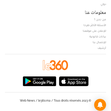
دولي
معلومات عنا
من نحن ؟
الأسئلة الأكثر طرحا
للإعلان على موقعنا
بيانات قانونية
للإتصال بنا
أرشيف
© Web News / le360.ma / Tous droits réservés 2023