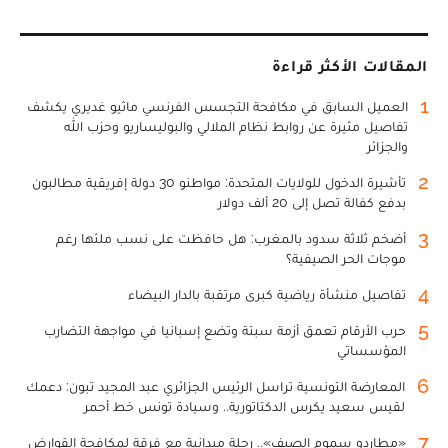
المقالات الأكثر قراءة
1
العميل السابق في مكافحة التجسس الفرنسي ماثيو غديري يكشف
تفاصيل مثيرة عن روابط نظام الملالي والبوليساريو وحزب الله
والجزائر
2
تأشيرة الدخول للولايات المتحدة: مواطنو 30 دولة إفريقية مطالبون
بدفع كفالة تصل إلى 20 ألف دولار
3
أضخم ثلاثة سدود بالمغرب: هل حافظت على نسب ملئها رغم
موجات الحر الصيفية؟
4
تفاصيل منشأة رياضية كبرى مرتقبة بالدار البيضاء
5
حرب الأرقام تعمق أزمة سبتة وتضع إسبانيا في مواجهة التضارب
المؤسساتي
6
المعارضة التونسية تراسل الرئيس الجزائري عبد المجيد تبون: دعمك
لقيس سعيد يكرس الدكتاتورية.. وسيادة تونس خط أحمر
7
«مطارِدو سموم الصيف».. رحلة ميدانية مع فرقة لمكافحة القوارض