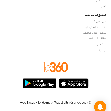
مشاهير
دولي
معلومات عنا
من نحن ؟
الأسئلة الأكثر طرحا
للإعلان على موقعنا
بيانات قانونية
للإتصال بنا
أرشيف
© Web News / le360.ma / Tous droits réservés 2023