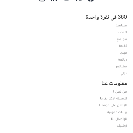
360 في نقرة واحدة
سياسة
اقتصاد
مجتمع
ثقافة
ميديا
Opens in new window
رياضة
مشاهير
دولي
معلومات عنا
من نحن ؟
الأسئلة الأكثر طرحا
للإعلان على موقعنا
بيانات قانونية
للإتصال بنا
أرشيف