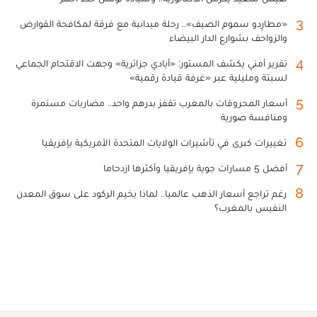
3
«مطارِدو سموم الصيف».. رحلة ميدانية مع فرقة لمكافحة القوارض
والزواحف بشوارع الدار البيضاء
4
تقرير أمني يكشف المستور: «أيادي جزائرية» وجهت الاقتحام الجماعي
لسبتة ومليلية عبر «غرفة قيادة رقمية»
5
أسعار المحروقات بالمغرب تقفز بدرهم واحد.. مضاربات مستمرة
ومنافسة صورية
6
تغييرات كبرى في تأشيرات الولايات المتحدة الأمريكية بإفريقيا
7
أفضل 5 مسارات جوية بإفريقيا وأكثرها ازدحاما
8
رغم تراجع أسعار الذهب عالميا.. لماذا يخيم الركود على سوق المعدن
النفيس بالمغرب؟