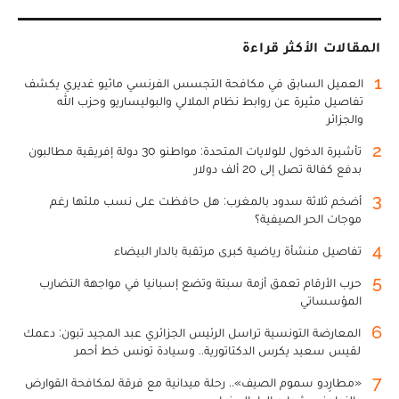
المقالات الأكثر قراءة
1
العميل السابق في مكافحة التجسس الفرنسي ماثيو غديري يكشف
تفاصيل مثيرة عن روابط نظام الملالي والبوليساريو وحزب الله
والجزائر
2
تأشيرة الدخول للولايات المتحدة: مواطنو 30 دولة إفريقية مطالبون
بدفع كفالة تصل إلى 20 ألف دولار
3
أضخم ثلاثة سدود بالمغرب: هل حافظت على نسب ملئها رغم
موجات الحر الصيفية؟
4
تفاصيل منشأة رياضية كبرى مرتقبة بالدار البيضاء
5
حرب الأرقام تعمق أزمة سبتة وتضع إسبانيا في مواجهة التضارب
المؤسساتي
6
المعارضة التونسية تراسل الرئيس الجزائري عبد المجيد تبون: دعمك
لقيس سعيد يكرس الدكتاتورية.. وسيادة تونس خط أحمر
7
«مطارِدو سموم الصيف».. رحلة ميدانية مع فرقة لمكافحة القوارض