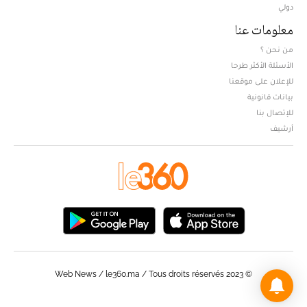
دولي
معلومات عنا
من نحن ؟
الأسئلة الأكثر طرحا
للإعلان على موقعنا
بيانات قانونية
للإتصال بنا
أرشيف
© Web News / le360.ma / Tous droits réservés 2023