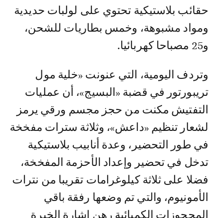
حقائب بلاستيكية تحتوي على لولبات حديدية
ومواد مشبوهة، وخمس بطاريات للشحن،
و25 مصباحا كهربائيا.
وتردف اليومية، التي عنونت «خلية مول
تريبورتور في قضبة «البسيج»، أن عمليات
التفتيش مكنت من حجز مجسم ورقي يرمز
لشعار تنظيم «داعش»، وثلاثة سترات مفخخة
في طور التحضير، وعدة أنابيب بلاستيكية
تدخل في تحضير وإعداد الأحزمة المفخخة،
فضلا على ثلاثة كيلوغرامات تقريبا من نترات
الأمونيوم، والتي تم وضعها رفقة باقي
المحجوزات الكميائية رهن إشارة الخبرة