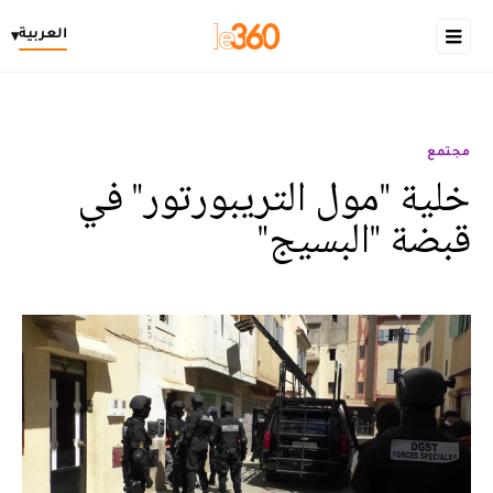
العربية
▾
مجتمع
خلية "مول التريبورتور" في
قبضة "البسيج"