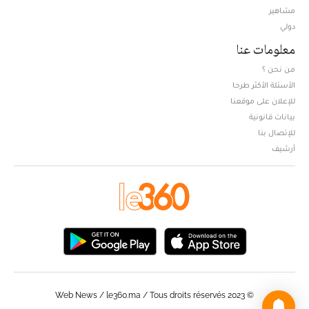
مشاهير
دولي
معلومات عنا
من نحن ؟
الأسئلة الأكثر طرحا
للإعلان على موقعنا
بيانات قانونية
للإتصال بنا
أرشيف
© Web News / le360.ma / Tous droits réservés 2023