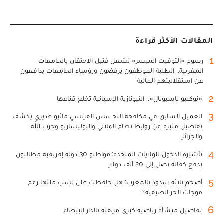
المقالات الأكثر قراءة
1
رسوم «التوقيت الميسر» تشعل فتيل الاحتقان بالجامعات
المغربية.. الطلبة الموظفون يرفضون ورؤساء الجامعات يدافعون
عن استقلاليتهم المالية
2
«نوكليو ناسيونال».. النيونازية الإسبانية تخلع قناعها
3
العميل السابق في مكافحة التجسس الفرنسي ماثيو غديري يكشف
تفاصيل مثيرة عن روابط نظام الملالي والبوليساريو وحزب الله
والجزائر
4
تأشيرة الدخول للولايات المتحدة: مواطنو 30 دولة إفريقية مطالبون
بدفع كفالة تصل إلى 20 ألف دولار
5
أضخم ثلاثة سدود بالمغرب: هل حافظت على نسب ملئها رغم
موجات الحر الصيفية؟
6
تفاصيل منشأة رياضية كبرى مرتقبة بالدار البيضاء