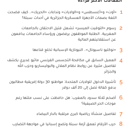
المقالات الأكثر قراءة
1
«أوت» و«أغسطس» و«الولايات» ونداءات «الحريك».. كيف فضحت
اللغة بصمات الأجهزة العسكرية الجزائرية في أحداث سبتة؟
2
رسوم «التوقيت الميسر» تشعل فتيل الاحتقان بالجامعات
المغربية.. الطلبة الموظفون يرفضون ورؤساء الجامعات يدافعون
عن استقلاليتهم المالية
3
«نوكليو ناسيونال».. النيونازية الإسبانية تخلع قناعها
4
العميل السابق في مكافحة التجسس الفرنسي ماثيو غديري يكشف
تفاصيل مثيرة عن روابط نظام الملالي والبوليساريو وحزب الله
والجزائر
5
تأشيرة الدخول للولايات المتحدة: مواطنو 30 دولة إفريقية مطالبون
بدفع كفالة تصل إلى 20 ألف دولار
6
أضخم ثلاثة سدود بالمغرب: هل حافظت على نسب ملئها رغم
موجات الحر الصيفية؟
7
تفاصيل منشأة رياضية كبرى مرتقبة بالدار البيضاء
8
حرب الأرقام تعمق أزمة سبتة وتضع إسبانيا في مواجهة التضارب