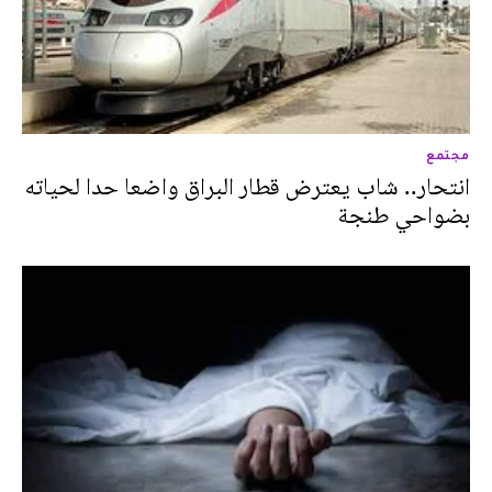
مجتمع
انتحار.. شاب يعترض قطار البراق واضعا حدا لحياته
بضواحي طنجة