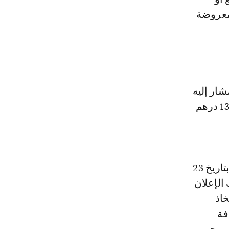
لمعروضة
شار إليه
أعلاه، بالحبس من شهر واحد إلى ثلاثة أشهر وبغرامة تتراوح بين 300 و1300 درهم
وأشار رئيس النيابة العامة إلى أن المرسوم بقانون رقم 2.20.292 الصادر بتاريخ 23
 الإعلان
خاذ
فة