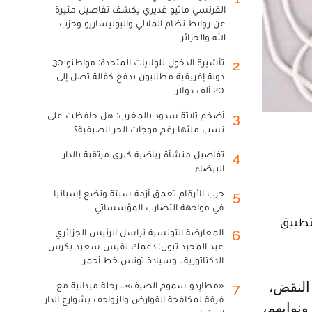
الفرنسي ماثيو غديري يكشف تفاصيل مثيرة
عن روابط نظام الملالي والبوليساريو وحزب
الله والجزائر
تأشيرة الدخول للولايات المتحدة: مواطنو 30
2
دولة إفريقية مطالبون بدفع كفالة تصل إلى
20 ألف دولار
أضخم ثلاثة سدود بالمغرب: هل حافظت على
3
نسب ملئها رغم موجات الحر الصيفية؟
تفاصيل منشأة رياضية كبرى مرتقبة بالدار
4
البيضاء
حرب الأرقام تعمق أزمة سبتة وتضع إسبانيا
5
في مواجهة التضارب المؤسساتي
 إلى العمل، ابتداء من الثلاثاء 7 أبريل 2020، على التطبيق
المعارضة التونسية تراسل الرئيس الجزائري
6
عبد المجيد تبون: دعمك لقيس سعيد يكرس
الدكتاتورية.. وسيادة تونس خط أحمر
«مطارِدو سموم الصيف».. رحلة ميدانية مع
7
فرقة لمكافحة القوارض والزواحف بشوارع الدار
ونوابهم،