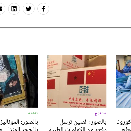
مجتمع
ثقافة
ورونا
بالصور: الصين ترسل
بالصور: الموناليزا
سطح
دفعة من الكمامات الطبية
بالحجر المنزلي و