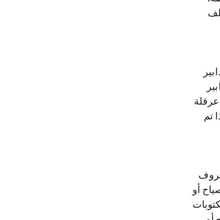
لف
بير
بير
عرقلة
 تم
ظروف
ياح أو
كتوبات
 أو