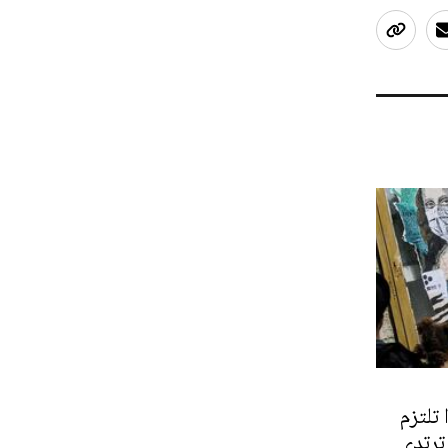
 تلتزم
ترتدي