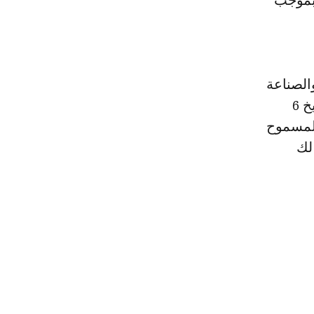
 بموجب
الصناعة
والاستثمار والتجارة والاقتصاد الرقمي، أعلنت في بلاغ مشترك، صدر بتاريخ 6
المسموح
لك