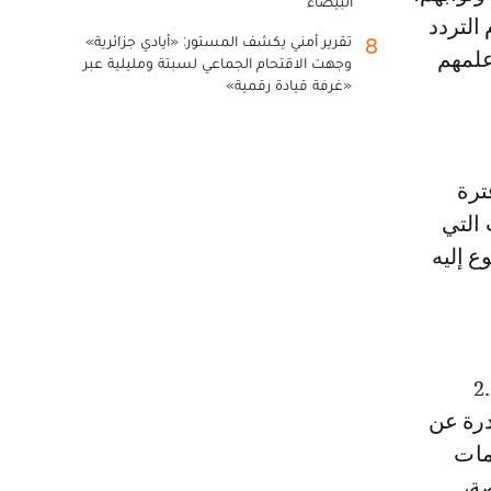
البيضاء
التردد
تقرير أمني يكشف المستور: «أيادي جزائرية»
8
علمهم
وجهت الاقتحام الجماعي لسبتة ومليلية عبر
«غرفة قيادة رقمية»
ترة
 التي
ع إليه
ون رقم 2.20.292
درة عن
مات
ة،