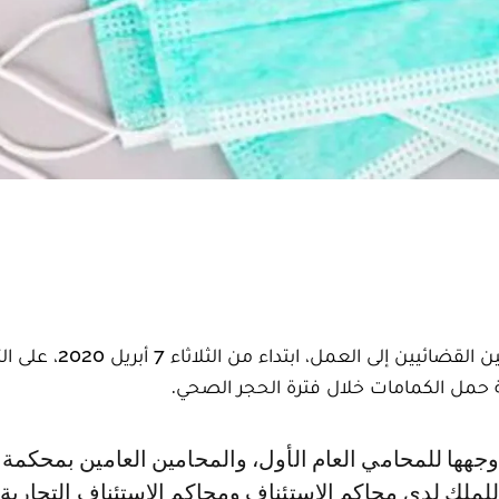
دعا الوكيل العام للملك، رئيس النيابة العامة، المسؤولين القضائيين
ة حمل الكمامات خلال فترة الحجر الصحي.
 للملك لدى محاكم الاستئناف ومحاكم الاستئناف التجارية 