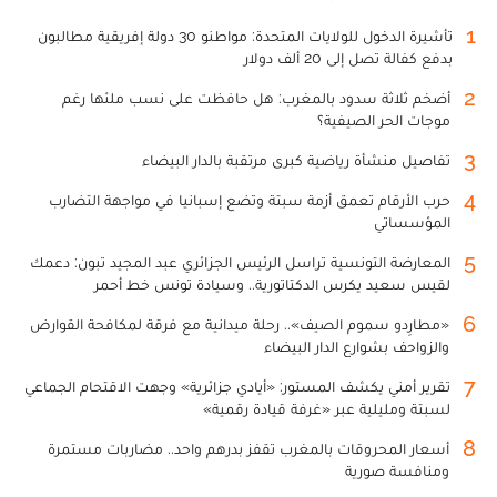
1
تأشيرة الدخول للولايات المتحدة: مواطنو 30 دولة إفريقية مطالبون
بدفع كفالة تصل إلى 20 ألف دولار
2
أضخم ثلاثة سدود بالمغرب: هل حافظت على نسب ملئها رغم
موجات الحر الصيفية؟
3
تفاصيل منشأة رياضية كبرى مرتقبة بالدار البيضاء
4
حرب الأرقام تعمق أزمة سبتة وتضع إسبانيا في مواجهة التضارب
المؤسساتي
5
المعارضة التونسية تراسل الرئيس الجزائري عبد المجيد تبون: دعمك
لقيس سعيد يكرس الدكتاتورية.. وسيادة تونس خط أحمر
6
«مطارِدو سموم الصيف».. رحلة ميدانية مع فرقة لمكافحة القوارض
والزواحف بشوارع الدار البيضاء
7
تقرير أمني يكشف المستور: «أيادي جزائرية» وجهت الاقتحام الجماعي
لسبتة ومليلية عبر «غرفة قيادة رقمية»
8
أسعار المحروقات بالمغرب تقفز بدرهم واحد.. مضاربات مستمرة
ومنافسة صورية