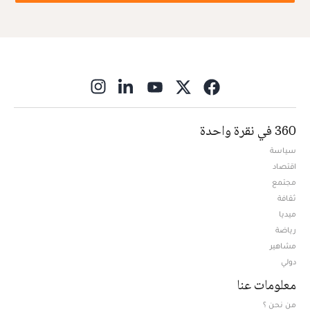
ns in new window
360 في نقرة واحدة
سياسة
اقتصاد
مجتمع
ثقافة
ميديا
Opens in new window
رياضة
مشاهير
دولي
معلومات عنا
من نحن ؟