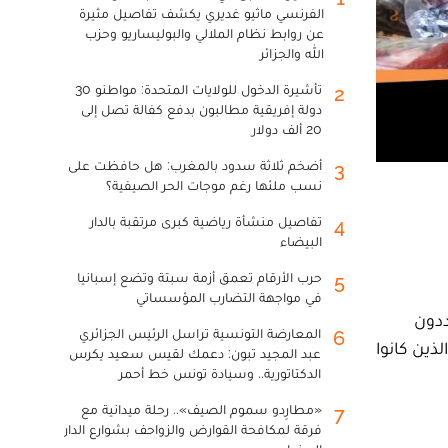
الفرنسي ماثيو غديري يكشف تفاصيل مثيرة
عن روابط نظام الملالي والبوليساريو وحزب
الله والجزائر
تأشيرة الدخول للولايات المتحدة: مواطنو 30
2
دولة إفريقية مطالبون بدفع كفالة تصل إلى
20 ألف دولار
أضخم ثلاثة سدود بالمغرب: هل حافظت على
3
نسب ملئها رغم موجات الحر الصيفية؟
تفاصيل منشأة رياضية كبرى مرتقبة بالدار
4
البيضاء
حرب الأرقام تعمق أزمة سبتة وتضع إسبانيا
5
في مواجهة التضارب المؤسساتي
ددون
المعارضة التونسية تراسل الرئيس الجزائري
6
ذين كانوا
عبد المجيد تبون: دعمك لقيس سعيد يكرس
الدكتاتورية.. وسيادة تونس خط أحمر
«مطارِدو سموم الصيف».. رحلة ميدانية مع
7
فرقة لمكافحة القوارض والزواحف بشوارع الدار