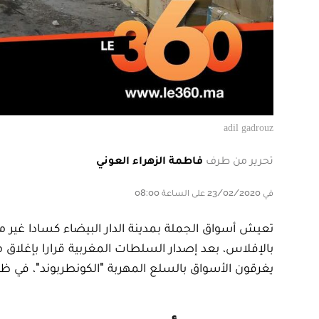
adil gadrouz
تحرير من طرف
فاطمة الزهراء العوني
في 23/02/2020 على الساعة 08:00
تعيش أسواق الجملة بمدينة الدار البيضاء كسادا غير 
بالإفلاس، بعد إصدار السلطات المغربية قرارا بإغلاق 
يغرقون الأسواق بالسلع المهربة "الكونطربوند"، في ظل