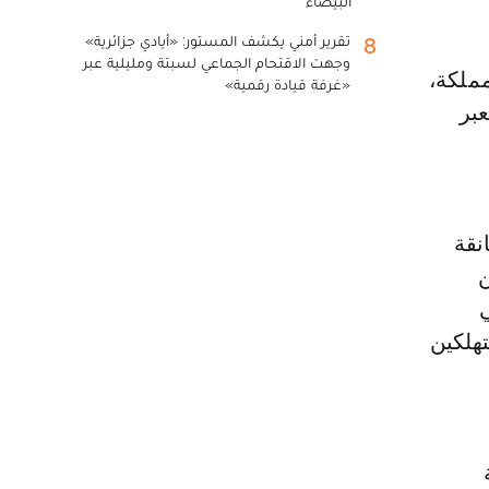
البيضاء
تقرير أمني يكشف المستور: «أيادي جزائرية»
8
وجهت الاقتحام الجماعي لسبتة ومليلية عبر
للمملكة،
«غرفة قيادة رقمية»
عبر
نقة
ن
ي
تهلكين