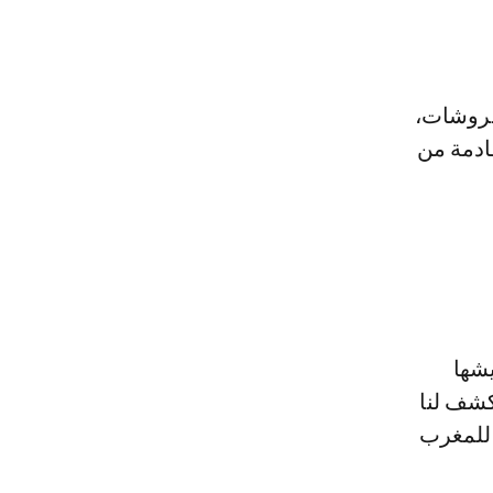
فروشات،
ادمة من
يشها
شف لنا
 للمغرب