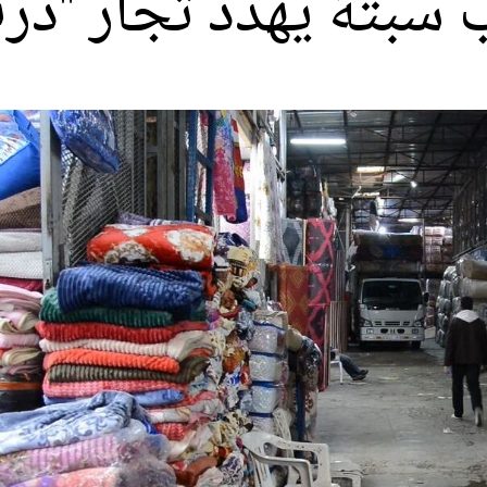
ب سبتة يهدد تجار "در