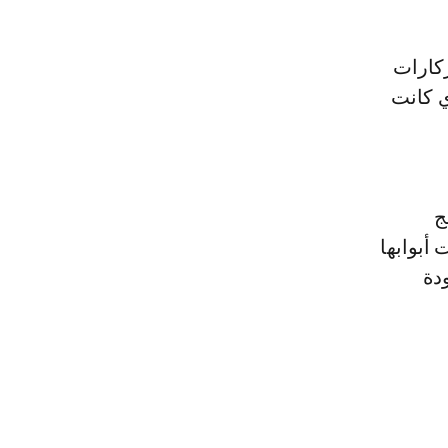
ركارات
لوقت الذي كانت
ج
 أبوابها
دة