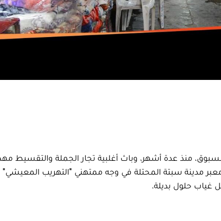
مسبوق، منذ عدة أشهر، وباث أغلبية تجار الجملة والتقسيط مه
معبر مدينة سبتة المحتلة في وجه ممتهني "التهريب المعيشي" ال
 غياب حلول بديلة.