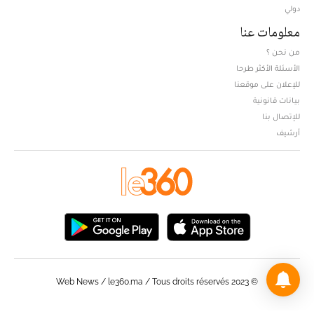
دولي
معلومات عنا
من نحن ؟
الأسئلة الأكثر طرحا
للإعلان على موقعنا
بيانات قانونية
للإتصال بنا
أرشيف
© Web News / le360.ma / Tous droits réservés 2023