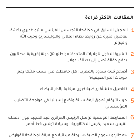
المقالات الأكثر قراءة
1
العميل السابق في مكافحة التجسس الفرنسي ماثيو غديري يكشف
تفاصيل مثيرة عن روابط نظام الملالي والبوليساريو وحزب الله
والجزائر
2
تأشيرة الدخول للولايات المتحدة: مواطنو 30 دولة إفريقية مطالبون
بدفع كفالة تصل إلى 20 ألف دولار
3
أضخم ثلاثة سدود بالمغرب: هل حافظت على نسب ملئها رغم
موجات الحر الصيفية؟
4
تفاصيل منشأة رياضية كبرى مرتقبة بالدار البيضاء
5
حرب الأرقام تعمق أزمة سبتة وتضع إسبانيا في مواجهة التضارب
المؤسساتي
6
المعارضة التونسية تراسل الرئيس الجزائري عبد المجيد تبون: دعمك
لقيس سعيد يكرس الدكتاتورية.. وسيادة تونس خط أحمر
7
«مطارِدو سموم الصيف».. رحلة ميدانية مع فرقة لمكافحة القوارض