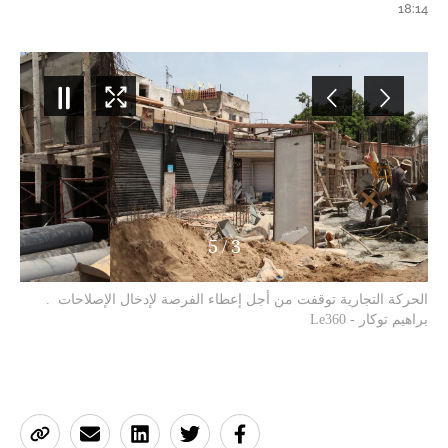
18:14
5
/
3
الحركة التجارية توقفت من أجل إعطاء الفرصة لإدخال الإصلاحات .
براهيم توكار - Le360