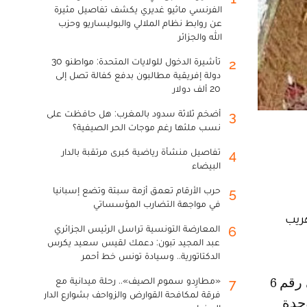
الفرنسي ماثيو غديري يكشف تفاصيل مثيرة
عن روابط نظام الملالي والبوليساريو وحزب
الله والجزائر
تأشيرة الدخول للولايات المتحدة: مواطنو 30
2
دولة إفريقية مطالبون بدفع كفالة تصل إلى
20 ألف دولار
أضخم ثلاثة سدود بالمغرب: هل حافظت على
3
نسب ملئها رغم موجات الحر الصيفية؟
تفاصيل منشأة رياضية كبرى مرتقبة بالدار
4
البيضاء
حرب الأرقام تعمق أزمة سبتة وتضع إسبانيا
5
في مواجهة التضارب المؤسساتي
هريب
المعارضة التونسية تراسل الرئيس الجزائري
6
عبد المجيد تبون: دعمك لقيس سعيد يكرس
الدكتاتورية.. وسيادة تونس خط أحمر
«مطارِدو سموم الصيف».. رحلة ميدانية مع
7
فرقة لمكافحة القوارض والزواحف بشوارع الدار
جدة