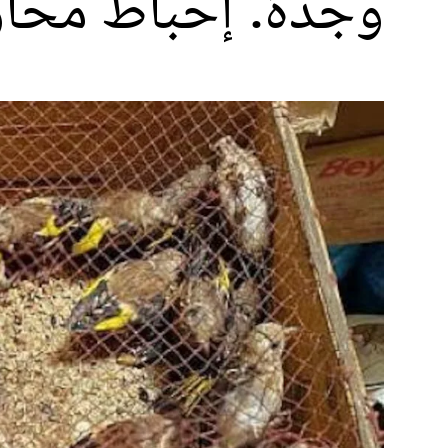
وجدة. إحباط محاولة تهريب 680