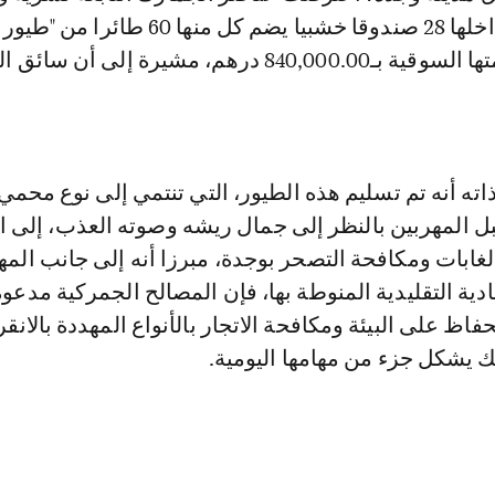
سيارة سياحية بداخلها 28 صندوقا خشبيا يضم كل منها
الأنيقة"، تقدر قيمتها السوقية بـ840,000.00 درهم، مشيرة إلى أن
ه أنه تم تسليم هذه الطيور، التي تنتمي إلى نوع محمي
المهربين بالنظر إلى جمال ريشه وصوته العذب، إلى ال
الغابات ومكافحة التصحر بوجدة، مبرزا أنه إلى جانب المه
ادية التقليدية المنوطة بها، فإن المصالح الجمركية مدعو
اظ على البيئة ومكافحة الاتجار بالأنواع المهددة بالانق
ك يشكل جزء من مهامها اليومية.