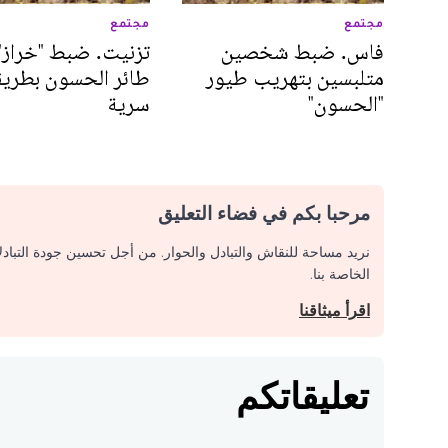
مجتمع
مجتمع
فاس. ضبط شخصين
تزنيت. ضبط "خراز" 
متلبسين بتهريب طيور
طائر الحسون بطريق
"الحسون"
سرية
مرحبا بكم في فضاء التعليق
نريد مساحة للنقاش والتبادل والحوار. من أجل تحسين جودة التباد
الخاصة بنا.
اقرأ ميثاقنا
تعليقاتكم