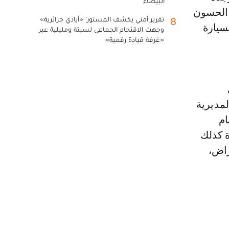
البيضاء
 60 طائرا من "طيور الحسون
تقرير أمني يكشف المستور: «أيادي جزائرية»
8
 سائق السيارة
وجهت الاقتحام الجماعي لسبتة ومليلية عبر
«غرفة قيادة رقمية»
مديرية
ام
ة كذلك
راض،