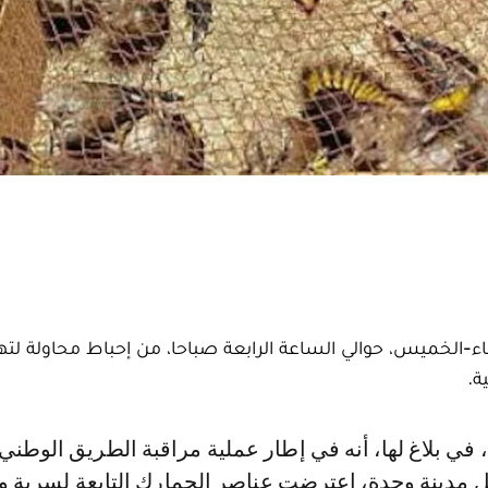
عاء-الخميس، حوالي الساعة الرابعة صباحا، من إحباط محاولة لت
 مدينة وجدة، اعترضت عناصر الجمارك التابعة لسرية و