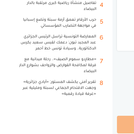
تفاصيل منشأة رياضية كبرى مرتقبة بالدار
4
البيضاء
حرب الأرقام تعمق أزمة سبتة وتضع إسبانيا
5
في مواجهة التضارب المؤسساتي
المعارضة التونسية تراسل الرئيس الجزائري
6
عبد المجيد تبون: دعمك لقيس سعيد يكرس
الدكتاتورية.. وسيادة تونس خط أحمر
«مطارِدو سموم الصيف».. رحلة ميدانية مع
7
فرقة لمكافحة القوارض والزواحف بشوارع الدار
البيضاء
تقرير أمني يكشف المستور: «أيادي جزائرية»
8
وجهت الاقتحام الجماعي لسبتة ومليلية عبر
«غرفة قيادة رقمية»