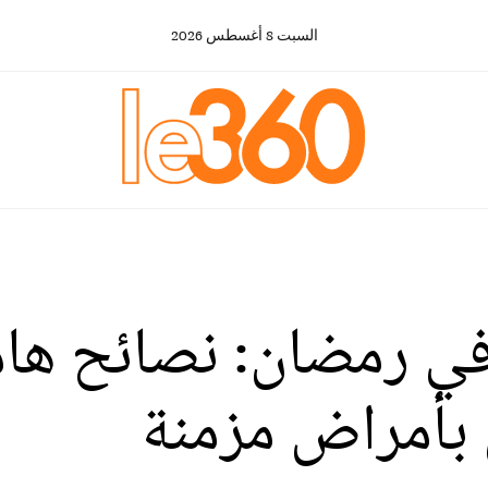
السبت
8
أغسطس
2026
في رمضان: نصائح ها
 بأمراض مزمنة