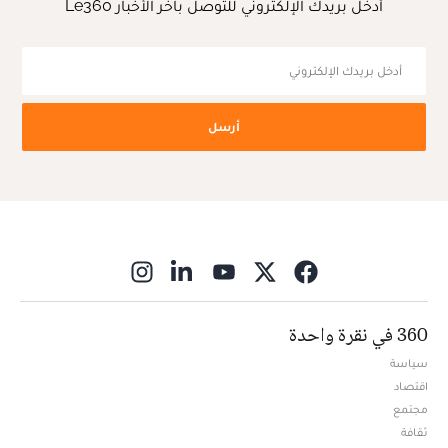
أدخل بريدك الإلكتروني للتوصل بآخر الأخبار Le360
أرسل
ns in new window
360 في نقرة واحدة
سياسة
اقتصاد
مجتمع
ثقافة