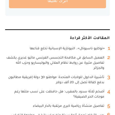
أترك تعليقا
المقالات الأكثر قراءة
1
«نوكليو ناسيونال».. النيونازية الإسبانية تخلع قناعها
2
العميل السابق في مكافحة التجسس الفرنسي ماثيو غديري يكشف
تفاصيل مثيرة عن روابط نظام الملالي والبوليساريو وحزب الله
والجزائر
3
تأشيرة الدخول للولايات المتحدة: مواطنو 30 دولة إفريقية مطالبون
بدفع كفالة تصل إلى 20 ألف دولار
4
أضخم ثلاثة سدود بالمغرب: هل حافظت على نسب ملئها رغم
موجات الحر الصيفية؟
5
تفاصيل منشأة رياضية كبرى مرتقبة بالدار البيضاء
6
حرب الأرقام تعمق أزمة سبتة وتضع إسبانيا في مواجهة التضارب