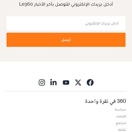
أدخل بريدك الإلكتروني للتوصل بآخر الأخبار Le360
أرسل
ns in new window
360 في نقرة واحدة
سياسة
اقتصاد
مجتمع
ثقافة