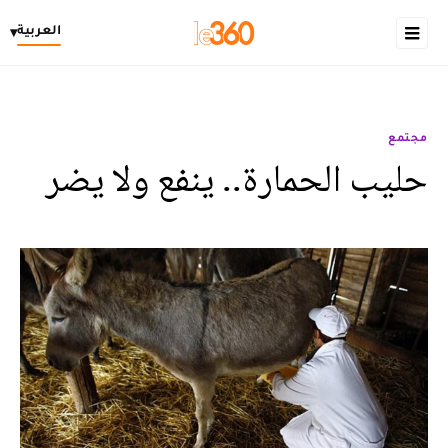
العربية
▾
مجتمع
حليب الحمارة.. ينفع ولا يضر