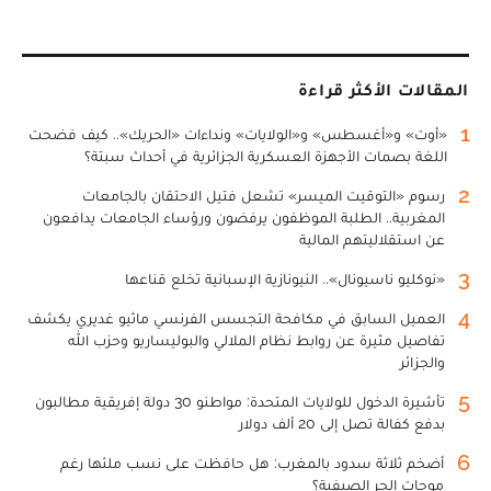
المقالات الأكثر قراءة
1
«أوت» و«أغسطس» و«الولايات» ونداءات «الحريك».. كيف فضحت
اللغة بصمات الأجهزة العسكرية الجزائرية في أحداث سبتة؟
2
رسوم «التوقيت الميسر» تشعل فتيل الاحتقان بالجامعات
المغربية.. الطلبة الموظفون يرفضون ورؤساء الجامعات يدافعون
عن استقلاليتهم المالية
3
«نوكليو ناسيونال».. النيونازية الإسبانية تخلع قناعها
4
العميل السابق في مكافحة التجسس الفرنسي ماثيو غديري يكشف
تفاصيل مثيرة عن روابط نظام الملالي والبوليساريو وحزب الله
والجزائر
5
تأشيرة الدخول للولايات المتحدة: مواطنو 30 دولة إفريقية مطالبون
بدفع كفالة تصل إلى 20 ألف دولار
6
أضخم ثلاثة سدود بالمغرب: هل حافظت على نسب ملئها رغم
موجات الحر الصيفية؟