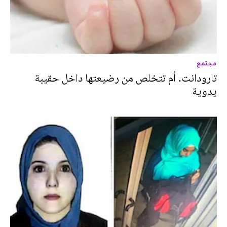
مجتمع
تارودانت. أم تتخلص من رضيعتها داخل حقيبة
يدوية