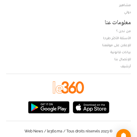
مشاهير
دولي
معلومات عنا
من نحن ؟
الأسئلة الأكثر طرحا
للإعلان على موقعنا
بيانات قانونية
للإتصال بنا
أرشيف
© Web News / le360.ma / Tous droits réservés 2023