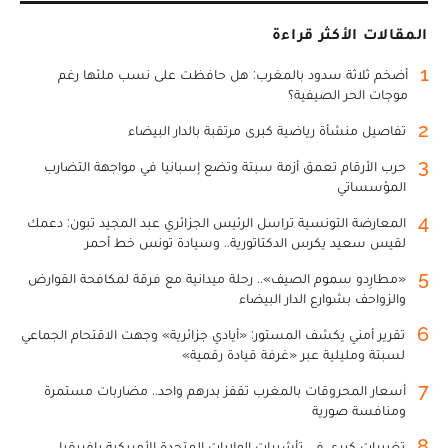
المقالات الأكثر قراءة
1
أضخم ثلاثة سدود بالمغرب: هل حافظت على نسب ملئها رغم
موجات الحر الصيفية؟
2
تفاصيل منشأة رياضية كبرى مرتقبة بالدار البيضاء
3
حرب الأرقام تعمق أزمة سبتة وتضع إسبانيا في مواجهة التضارب
المؤسساتي
4
المعارضة التونسية تراسل الرئيس الجزائري عبد المجيد تبون: دعمك
لقيس سعيد يكرس الدكتاتورية.. وسيادة تونس خط أحمر
5
«مطارِدو سموم الصيف».. رحلة ميدانية مع فرقة لمكافحة القوارض
والزواحف بشوارع الدار البيضاء
6
تقرير أمني يكشف المستور: «أيادي جزائرية» وجهت الاقتحام الجماعي
لسبتة ومليلية عبر «غرفة قيادة رقمية»
7
أسعار المحروقات بالمغرب تقفز بدرهم واحد.. مضاربات مستمرة
ومنافسة صورية
8
تغييرات كبرى في تأشيرات الولايات المتحدة الأمريكية بإفريقيا