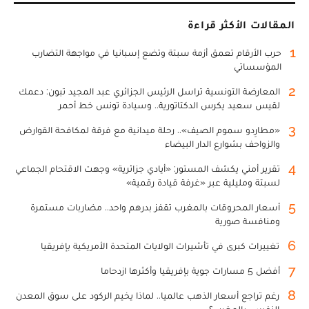
المقالات الأكثر قراءة
1
حرب الأرقام تعمق أزمة سبتة وتضع إسبانيا في مواجهة التضارب
المؤسساتي
2
المعارضة التونسية تراسل الرئيس الجزائري عبد المجيد تبون: دعمك
لقيس سعيد يكرس الدكتاتورية.. وسيادة تونس خط أحمر
3
«مطارِدو سموم الصيف».. رحلة ميدانية مع فرقة لمكافحة القوارض
والزواحف بشوارع الدار البيضاء
4
تقرير أمني يكشف المستور: «أيادي جزائرية» وجهت الاقتحام الجماعي
لسبتة ومليلية عبر «غرفة قيادة رقمية»
5
أسعار المحروقات بالمغرب تقفز بدرهم واحد.. مضاربات مستمرة
ومنافسة صورية
6
تغييرات كبرى في تأشيرات الولايات المتحدة الأمريكية بإفريقيا
7
أفضل 5 مسارات جوية بإفريقيا وأكثرها ازدحاما
8
رغم تراجع أسعار الذهب عالميا.. لماذا يخيم الركود على سوق المعدن