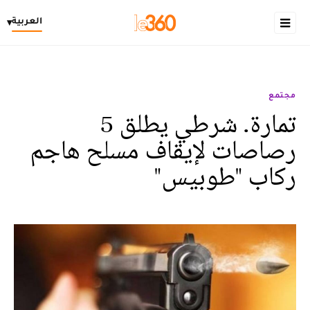
العربية
▾
مجتمع
تمارة. شرطي يطلق 5
رصاصات لإيقاف مسلح هاجم
ركاب "طوبيس"