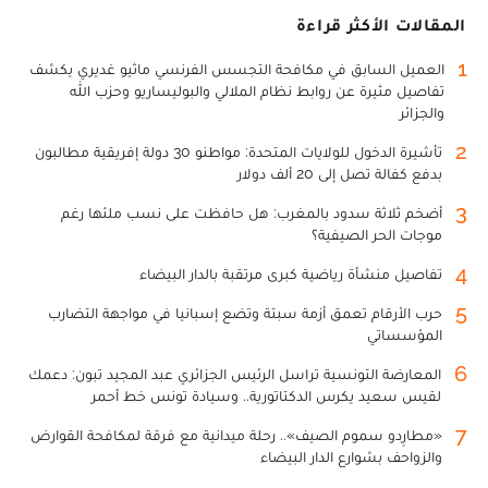
المقالات الأكثر قراءة
1
العميل السابق في مكافحة التجسس الفرنسي ماثيو غديري يكشف
تفاصيل مثيرة عن روابط نظام الملالي والبوليساريو وحزب الله
والجزائر
2
تأشيرة الدخول للولايات المتحدة: مواطنو 30 دولة إفريقية مطالبون
بدفع كفالة تصل إلى 20 ألف دولار
3
أضخم ثلاثة سدود بالمغرب: هل حافظت على نسب ملئها رغم
موجات الحر الصيفية؟
4
تفاصيل منشأة رياضية كبرى مرتقبة بالدار البيضاء
5
حرب الأرقام تعمق أزمة سبتة وتضع إسبانيا في مواجهة التضارب
المؤسساتي
6
المعارضة التونسية تراسل الرئيس الجزائري عبد المجيد تبون: دعمك
لقيس سعيد يكرس الدكتاتورية.. وسيادة تونس خط أحمر
7
«مطارِدو سموم الصيف».. رحلة ميدانية مع فرقة لمكافحة القوارض
والزواحف بشوارع الدار البيضاء