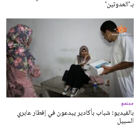
بـ"العدوتين"
مجتمع
بالفيديو: شباب بأكادير يبدعون في إفطار عابري
السبيل