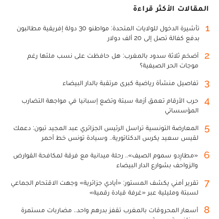
المقالات الأكثر قراءة
1
تأشيرة الدخول للولايات المتحدة: مواطنو 30 دولة إفريقية مطالبون
بدفع كفالة تصل إلى 20 ألف دولار
2
أضخم ثلاثة سدود بالمغرب: هل حافظت على نسب ملئها رغم
موجات الحر الصيفية؟
3
تفاصيل منشأة رياضية كبرى مرتقبة بالدار البيضاء
4
حرب الأرقام تعمق أزمة سبتة وتضع إسبانيا في مواجهة التضارب
المؤسساتي
5
المعارضة التونسية تراسل الرئيس الجزائري عبد المجيد تبون: دعمك
لقيس سعيد يكرس الدكتاتورية.. وسيادة تونس خط أحمر
6
«مطارِدو سموم الصيف».. رحلة ميدانية مع فرقة لمكافحة القوارض
والزواحف بشوارع الدار البيضاء
7
تقرير أمني يكشف المستور: «أيادي جزائرية» وجهت الاقتحام الجماعي
لسبتة ومليلية عبر «غرفة قيادة رقمية»
8
أسعار المحروقات بالمغرب تقفز بدرهم واحد.. مضاربات مستمرة