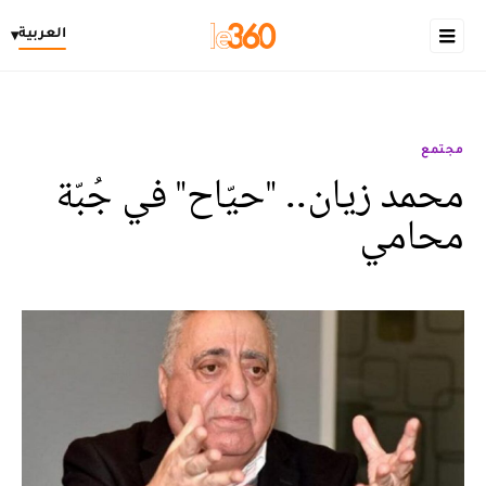
العربية
▾
مجتمع
محمد زيان.. "حيّاح" في جُبّة
محامي