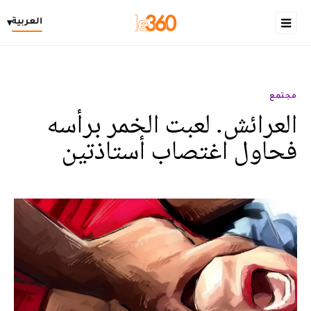
العربية
▾
مجتمع
العرائش. لعبت الخمر برأسه
فحاول اغتصاب أستاذتين