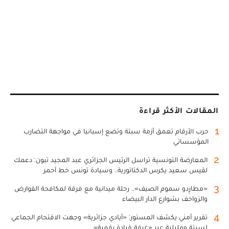
المقالات الأكثر قراءة
1
حرب الأرقام تعمق أزمة سبتة وتضع إسبانيا في مواجهة التضارب
المؤسساتي
2
المعارضة التونسية تراسل الرئيس الجزائري عبد المجيد تبون: دعمك
لقيس سعيد يكرس الدكتاتورية.. وسيادة تونس خط أحمر
3
«مطارِدو سموم الصيف».. رحلة ميدانية مع فرقة لمكافحة القوارض
والزواحف بشوارع الدار البيضاء
4
تقرير أمني يكشف المستور: «أيادي جزائرية» وجهت الاقتحام الجماعي
لسبتة ومليلية عبر «غرفة قيادة رقمية»