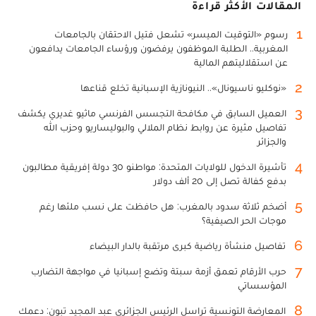
المقالات الأكثر قراءة
1
رسوم «التوقيت الميسر» تشعل فتيل الاحتقان بالجامعات
المغربية.. الطلبة الموظفون يرفضون ورؤساء الجامعات يدافعون
عن استقلاليتهم المالية
2
«نوكليو ناسيونال».. النيونازية الإسبانية تخلع قناعها
3
العميل السابق في مكافحة التجسس الفرنسي ماثيو غديري يكشف
تفاصيل مثيرة عن روابط نظام الملالي والبوليساريو وحزب الله
والجزائر
4
تأشيرة الدخول للولايات المتحدة: مواطنو 30 دولة إفريقية مطالبون
بدفع كفالة تصل إلى 20 ألف دولار
5
أضخم ثلاثة سدود بالمغرب: هل حافظت على نسب ملئها رغم
موجات الحر الصيفية؟
6
تفاصيل منشأة رياضية كبرى مرتقبة بالدار البيضاء
7
حرب الأرقام تعمق أزمة سبتة وتضع إسبانيا في مواجهة التضارب
المؤسساتي
8
المعارضة التونسية تراسل الرئيس الجزائري عبد المجيد تبون: دعمك