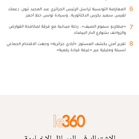
6
المعارضة التونسية تراسل الرئيس الجزائري عبد المجيد تبون: دعمك
لقيس سعيد يكرس الدكتاتورية.. وسيادة تونس خط أحمر
7
«مطارِدو سموم الصيف».. رحلة ميدانية مع فرقة لمكافحة القوارض
والزواحف بشوارع الدار البيضاء
8
تقرير أمني يكشف المستور: «أيادي جزائرية» وجهت الاقتحام الجماعي
لسبتة ومليلية عبر «غرفة قيادة رقمية»
الاشتراك في الرسائل الإخبارية