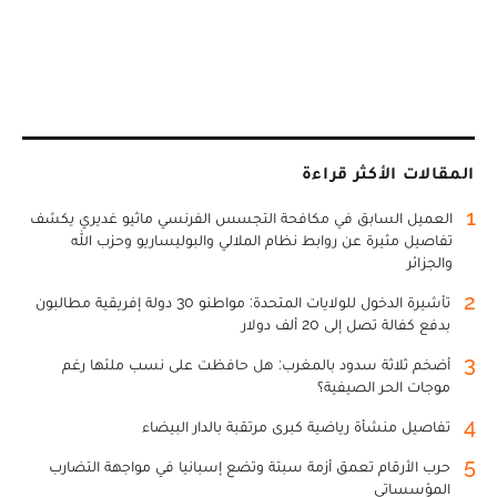
المقالات الأكثر قراءة
1
العميل السابق في مكافحة التجسس الفرنسي ماثيو غديري يكشف
تفاصيل مثيرة عن روابط نظام الملالي والبوليساريو وحزب الله
والجزائر
2
تأشيرة الدخول للولايات المتحدة: مواطنو 30 دولة إفريقية مطالبون
بدفع كفالة تصل إلى 20 ألف دولار
3
أضخم ثلاثة سدود بالمغرب: هل حافظت على نسب ملئها رغم
موجات الحر الصيفية؟
4
تفاصيل منشأة رياضية كبرى مرتقبة بالدار البيضاء
5
حرب الأرقام تعمق أزمة سبتة وتضع إسبانيا في مواجهة التضارب
المؤسساتي