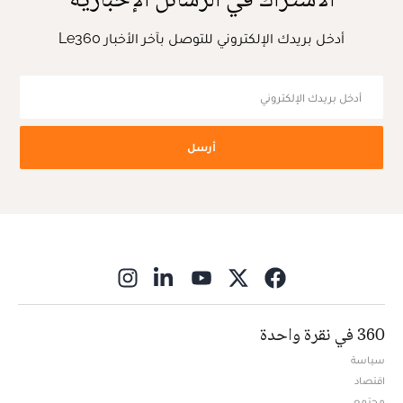
أدخل بريدك الإلكتروني للتوصل بآخر الأخبار Le360
أرسل
ns in new window
360 في نقرة واحدة
سياسة
اقتصاد
مجتمع