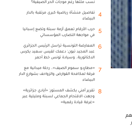
نسب ملئها رغم موجات الحر الصيفية؟
تفاصيل منشأة رياضية كبرى مرتقبة بالدار
4
البيضاء
حرب الأرقام تعمق أزمة سبتة وتضع إسبانيا
5
في مواجهة التضارب المؤسساتي
المعارضة التونسية تراسل الرئيس الجزائري
6
عبد المجيد تبون: دعمك لقيس سعيد يكرس
الدكتاتورية.. وسيادة تونس خط أحمر
«مطارِدو سموم الصيف».. رحلة ميدانية مع
7
فرقة لمكافحة القوارض والزواحف بشوارع الدار
البيضاء
تقرير أمني يكشف المستور: «أيادي جزائرية»
8
وجهت الاقتحام الجماعي لسبتة ومليلية عبر
«غرفة قيادة رقمية»
هم