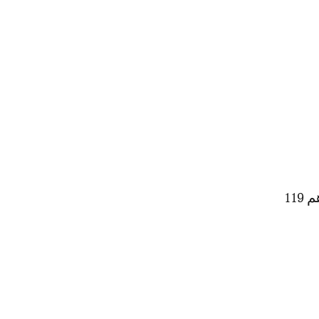
المستفيدون من العفو الملكي السامي الموجودون في حالة سراح وعددهم 119