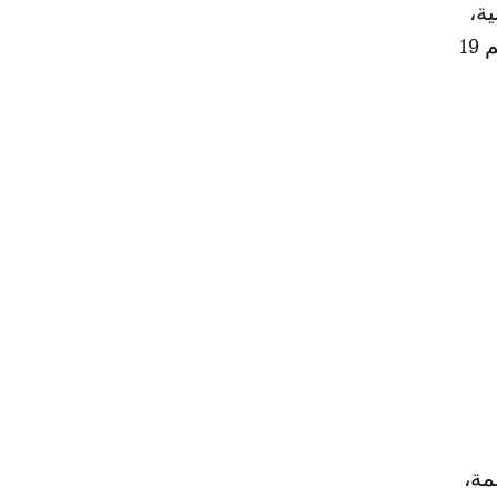
ة،
ومراجعة مواقفهم وتوجهاتهم الفكرية، ونبذهم للتطرف والإرهاب، وعددهم 19
مة،