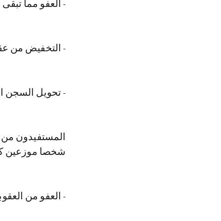
- العفو مما تبقى من
- التخفيض من عقوبة 
- تحويل السجن المؤبد
شخصا موزعين كال
- العفو من العقوبة ا