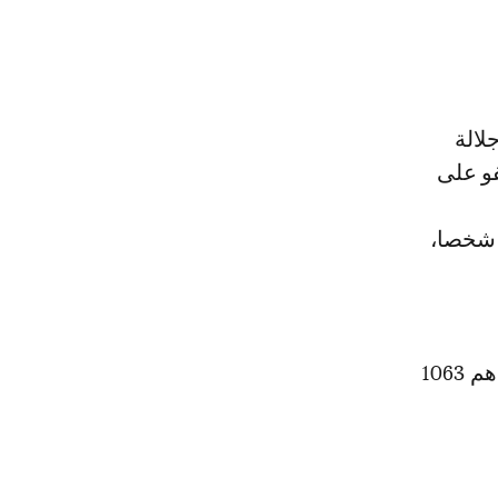
لادية، تفضل جلالة
فو على
حكوم عليهم من طرف مختلف محاكم المملكة الشريفة وعددهم 1182 شخصا،
المستفيدون من العفو الملكي السامي الموجودون في حالة اعتقال وعددهم 1063