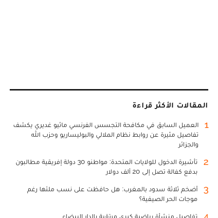
المقالات الأكثر قراءة
1
العميل السابق في مكافحة التجسس الفرنسي ماثيو غديري يكشف
تفاصيل مثيرة عن روابط نظام الملالي والبوليساريو وحزب الله
والجزائر
2
تأشيرة الدخول للولايات المتحدة: مواطنو 30 دولة إفريقية مطالبون
بدفع كفالة تصل إلى 20 ألف دولار
3
أضخم ثلاثة سدود بالمغرب: هل حافظت على نسب ملئها رغم
موجات الحر الصيفية؟
4
تفاصيل منشأة رياضية كبرى مرتقبة بالدار البيضاء