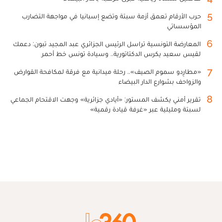
5
حرب الأرقام تعمق أزمة سبتة وتضع إسبانيا في مواجهة التضارب
المؤسساتي
6
المعارضة التونسية تراسل الرئيس الجزائري عبد المجيد تبون: دعمك
لقيس سعيد يكرس الدكتاتورية.. وسيادة تونس خط أحمر
7
«مطارِدو سموم الصيف».. رحلة ميدانية مع فرقة لمكافحة القوارض
والزواحف بشوارع الدار البيضاء
8
تقرير أمني يكشف المستور: «أيادي جزائرية» وجهت الاقتحام الجماعي
لسبتة ومليلية عبر «غرفة قيادة رقمية»