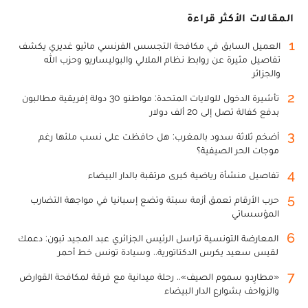
المقالات الأكثر قراءة
1
العميل السابق في مكافحة التجسس الفرنسي ماثيو غديري يكشف
تفاصيل مثيرة عن روابط نظام الملالي والبوليساريو وحزب الله
والجزائر
2
تأشيرة الدخول للولايات المتحدة: مواطنو 30 دولة إفريقية مطالبون
بدفع كفالة تصل إلى 20 ألف دولار
3
أضخم ثلاثة سدود بالمغرب: هل حافظت على نسب ملئها رغم
موجات الحر الصيفية؟
4
تفاصيل منشأة رياضية كبرى مرتقبة بالدار البيضاء
5
حرب الأرقام تعمق أزمة سبتة وتضع إسبانيا في مواجهة التضارب
المؤسساتي
6
المعارضة التونسية تراسل الرئيس الجزائري عبد المجيد تبون: دعمك
لقيس سعيد يكرس الدكتاتورية.. وسيادة تونس خط أحمر
7
«مطارِدو سموم الصيف».. رحلة ميدانية مع فرقة لمكافحة القوارض
والزواحف بشوارع الدار البيضاء