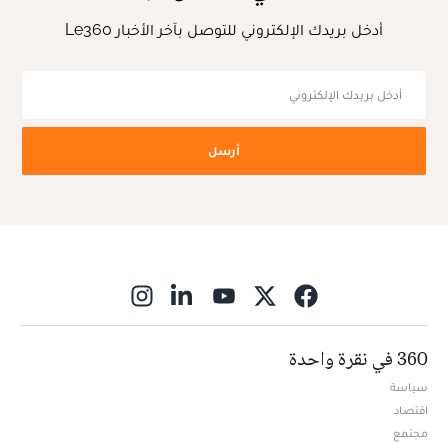
أدخل بريدك الإلكتروني للتوصل بآخر الأخبار Le360
أرسل
ns in new window
360 في نقرة واحدة
سياسة
اقتصاد
مجتمع