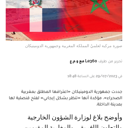
صورة مركبة لعلميْ المملكة المغربية وجمهورية الدومينيكان
تحرير من طرف
Le360 مع و.م.ع
في 29/07/2023 على الساعة 18:48
جددت جمهورية الدومينيكان «اعترافها المطلق بمغربية
الصحراء»، مؤكدة أنها «تنظر بشكل إيجابي» لفتح قنصلية لها
بمدينة الداخلة.
وأوضح بلاغ لوزارة الشؤون الخارجية
والتعاون الإفريقي والمغاربة المقيمين