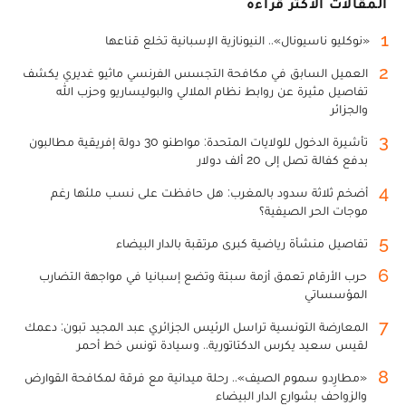
المقالات الأكثر قراءة
1
«نوكليو ناسيونال».. النيونازية الإسبانية تخلع قناعها
2
العميل السابق في مكافحة التجسس الفرنسي ماثيو غديري يكشف
تفاصيل مثيرة عن روابط نظام الملالي والبوليساريو وحزب الله
والجزائر
3
تأشيرة الدخول للولايات المتحدة: مواطنو 30 دولة إفريقية مطالبون
بدفع كفالة تصل إلى 20 ألف دولار
4
أضخم ثلاثة سدود بالمغرب: هل حافظت على نسب ملئها رغم
موجات الحر الصيفية؟
5
تفاصيل منشأة رياضية كبرى مرتقبة بالدار البيضاء
6
حرب الأرقام تعمق أزمة سبتة وتضع إسبانيا في مواجهة التضارب
المؤسساتي
7
المعارضة التونسية تراسل الرئيس الجزائري عبد المجيد تبون: دعمك
لقيس سعيد يكرس الدكتاتورية.. وسيادة تونس خط أحمر
8
«مطارِدو سموم الصيف».. رحلة ميدانية مع فرقة لمكافحة القوارض
والزواحف بشوارع الدار البيضاء