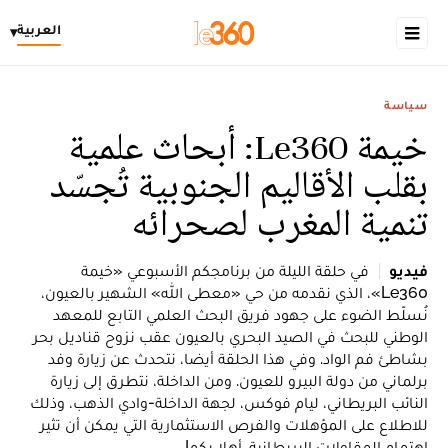
العربية
▾
سياسة
خيمة Le360: أبحاث علمية
بقلب الأقاليم الجنوبية تُجسّد
تنمية المغرب لصحرائه
فيديو
في حلقة الليلة من برنامجكم الأسبوعي «خيمة
Le360»، الذي نقدمه من حي «معطى الله» الشهير بالعيون،
نُسلّط الضوء على جهود فريق البحث العلمي التابع للمعهد
الوطني للبحث في الصيد البحري بالعيون عقب نزوح قناديل بحر
بشاطئ فم الواد. وفي هذا الحلقة أيضا، نتحدث عن زيارة وفد
برلماني من دولة البيرو للعيون. ومن الداخلة، نتطرق إلى زيارة
النائب البريطاني، ليام فوكس، لجهة الداخلة-وادي الذهب، وذلك
للاطلاع على المؤهلات والفرص الاستثمارية التي يمكن أن تثير
اهتمام المقاولات البريطانية. أهلا بكم!