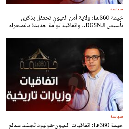
سياسة
خيمة Le360: ولاية أمن العيون تحتفل بذكرى
تأسيس الـDGSN.. واتفاقية توأمة جديدة بالصحراء
سياسة
خيمة Le360: اتفاقيات العيون-هوليود تُجسّد معالم