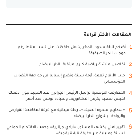
المقالات الأكثر قراءة
1
أضخم ثلاثة سدود بالمغرب: هل حافظت على نسب ملئها رغم
موجات الحر الصيفية؟
2
تفاصيل منشأة رياضية كبرى مرتقبة بالدار البيضاء
3
حرب الأرقام تعمق أزمة سبتة وتضع إسبانيا في مواجهة التضارب
المؤسساتي
4
المعارضة التونسية تراسل الرئيس الجزائري عبد المجيد تبون: دعمك
لقيس سعيد يكرس الدكتاتورية.. وسيادة تونس خط أحمر
5
«مطارِدو سموم الصيف».. رحلة ميدانية مع فرقة لمكافحة القوارض
والزواحف بشوارع الدار البيضاء
6
تقرير أمني يكشف المستور: «أيادي جزائرية» وجهت الاقتحام الجماعي
لسبتة ومليلية عبر «غرفة قيادة رقمية»