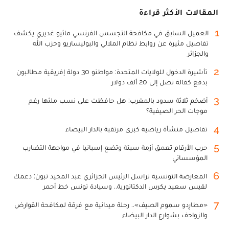
المقالات الأكثر قراءة
1
العميل السابق في مكافحة التجسس الفرنسي ماثيو غديري يكشف
تفاصيل مثيرة عن روابط نظام الملالي والبوليساريو وحزب الله
والجزائر
2
تأشيرة الدخول للولايات المتحدة: مواطنو 30 دولة إفريقية مطالبون
بدفع كفالة تصل إلى 20 ألف دولار
3
أضخم ثلاثة سدود بالمغرب: هل حافظت على نسب ملئها رغم
موجات الحر الصيفية؟
4
تفاصيل منشأة رياضية كبرى مرتقبة بالدار البيضاء
5
حرب الأرقام تعمق أزمة سبتة وتضع إسبانيا في مواجهة التضارب
المؤسساتي
6
المعارضة التونسية تراسل الرئيس الجزائري عبد المجيد تبون: دعمك
لقيس سعيد يكرس الدكتاتورية.. وسيادة تونس خط أحمر
7
«مطارِدو سموم الصيف».. رحلة ميدانية مع فرقة لمكافحة القوارض
والزواحف بشوارع الدار البيضاء