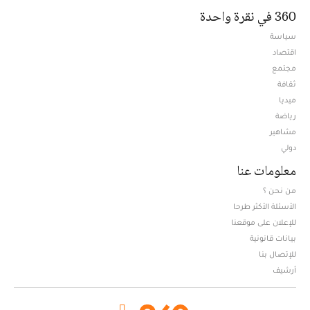
360 في نقرة واحدة
سياسة
اقتصاد
مجتمع
ثقافة
ميديا
Opens in new window
رياضة
مشاهير
دولي
معلومات عنا
من نحن ؟
الأسئلة الأكثر طرحا
للإعلان على موقعنا
بيانات قانونية
للإتصال بنا
أرشيف