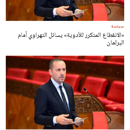
سياسة
«الانقطاع المتكرر للأدوية» يسائل التهراوي أمام
البرلمان