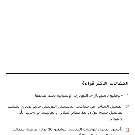
المقالات الأكثر قراءة
1
«نوكليو ناسيونال».. النيونازية الإسبانية تخلع قناعها
2
العميل السابق في مكافحة التجسس الفرنسي ماثيو غديري يكشف
تفاصيل مثيرة عن روابط نظام الملالي والبوليساريو وحزب الله
والجزائر
3
تأشيرة الدخول للولايات المتحدة: مواطنو 30 دولة إفريقية مطالبون
بدفع كفالة تصل إلى 20 ألف دولار