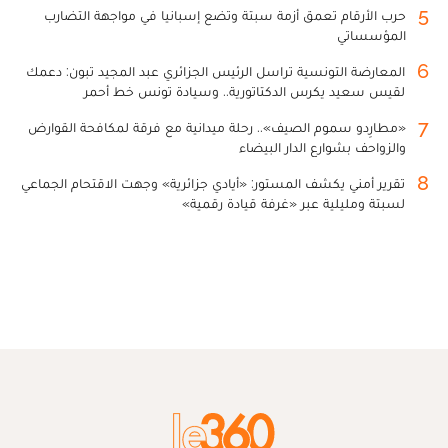
5
حرب الأرقام تعمق أزمة سبتة وتضع إسبانيا في مواجهة التضارب
المؤسساتي
6
المعارضة التونسية تراسل الرئيس الجزائري عبد المجيد تبون: دعمك
لقيس سعيد يكرس الدكتاتورية.. وسيادة تونس خط أحمر
7
«مطارِدو سموم الصيف».. رحلة ميدانية مع فرقة لمكافحة القوارض
والزواحف بشوارع الدار البيضاء
8
تقرير أمني يكشف المستور: «أيادي جزائرية» وجهت الاقتحام الجماعي
لسبتة ومليلية عبر «غرفة قيادة رقمية»