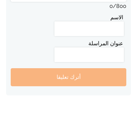
0
/
800
الاسم
عنوان المراسلة
أترك تعليقا