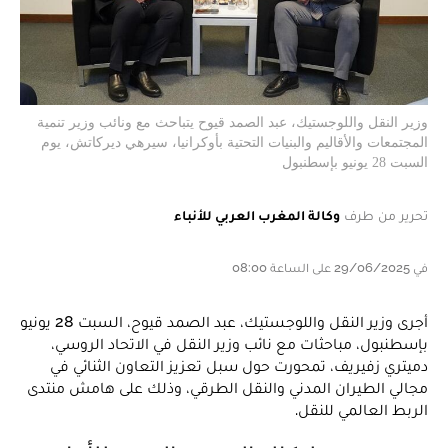
وزير النقل واللوجستيك، عبد الصمد قيوح يتباحث مع ونائب وزير تنمية
المجتمعات والأقاليم والبنيات التحتية بأوكرانيا، سيرهي ديركاتش، يوم
السبت 28 يونيو بإسطنبول
تحرير من طرف
وكالة المغرب العربي للأنباء
في 29/06/2025 على الساعة 08:00
أجرى وزير النقل واللوجستيك، عبد الصمد قيوح، السبت 28 يونيو
بإسطنبول، مباحثات مع نائب وزير النقل في الاتحاد الروسي،
دميتري زفيريف، تمحورت حول سبل تعزيز التعاون الثنائي في
مجالي الطيران المدني والنقل الطرقي، وذلك على هامش منتدى
الربط العالمي للنقل.