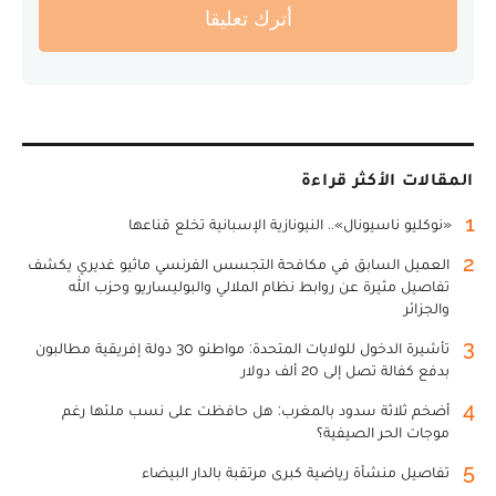
أترك تعليقا
المقالات الأكثر قراءة
1
«نوكليو ناسيونال».. النيونازية الإسبانية تخلع قناعها
2
العميل السابق في مكافحة التجسس الفرنسي ماثيو غديري يكشف
تفاصيل مثيرة عن روابط نظام الملالي والبوليساريو وحزب الله
والجزائر
3
تأشيرة الدخول للولايات المتحدة: مواطنو 30 دولة إفريقية مطالبون
بدفع كفالة تصل إلى 20 ألف دولار
4
أضخم ثلاثة سدود بالمغرب: هل حافظت على نسب ملئها رغم
موجات الحر الصيفية؟
5
تفاصيل منشأة رياضية كبرى مرتقبة بالدار البيضاء