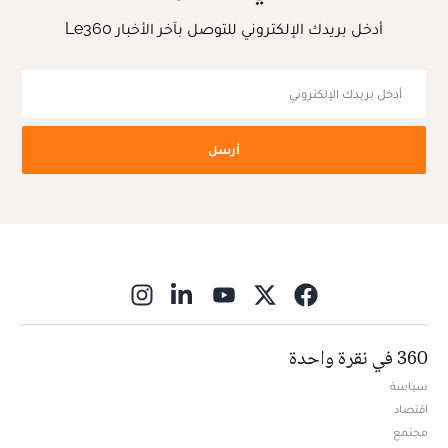
أدخل بريدك الإلكتروني للتوصل بآخر الأخبار Le360
أرسل
ns in new window
360 في نقرة واحدة
سياسة
اقتصاد
مجتمع