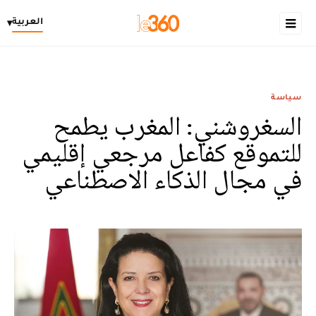
العربية
▾
سياسة
السغروشني: المغرب يطمح
للتموقع كفاعل مرجعي إقليمي
في مجال الذكاء الاصطناعي