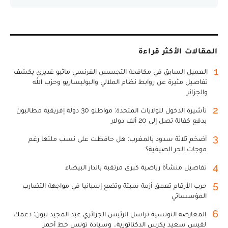
المقالات الأكثر قراءة
1
العميل السابق في مكافحة التجسس الفرنسي ماثيو غديري يكشف
تفاصيل مثيرة عن روابط نظام الملالي والبوليساريو وحزب الله
والجزائر
2
تأشيرة الدخول للولايات المتحدة: مواطنو 30 دولة إفريقية مطالبون
بدفع كفالة تصل إلى 20 ألف دولار
3
أضخم ثلاثة سدود بالمغرب: هل حافظت على نسب ملئها رغم
موجات الحر الصيفية؟
4
تفاصيل منشأة رياضية كبرى مرتقبة بالدار البيضاء
5
حرب الأرقام تعمق أزمة سبتة وتضع إسبانيا في مواجهة التضارب
المؤسساتي
6
المعارضة التونسية تراسل الرئيس الجزائري عبد المجيد تبون: دعمك
لقيس سعيد يكرس الدكتاتورية.. وسيادة تونس خط أحمر