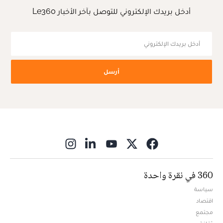
أدخل بريدك الإلكتروني للتوصل بآخر الأخبار Le360
أرسل
ns in new window
360 في نقرة واحدة
سياسة
اقتصاد
مجتمع