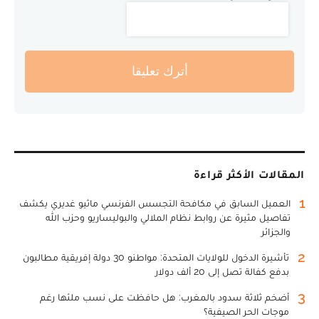
أترك تعليقا
المقالات الأكثر قراءة
1
العميل السابق في مكافحة التجسس الفرنسي ماثيو غديري يكشف
تفاصيل مثيرة عن روابط نظام الملالي والبوليساريو وحزب الله
والجزائر
2
تأشيرة الدخول للولايات المتحدة: مواطنو 30 دولة إفريقية مطالبون
بدفع كفالة تصل إلى 20 ألف دولار
3
أضخم ثلاثة سدود بالمغرب: هل حافظت على نسب ملئها رغم
موجات الحر الصيفية؟