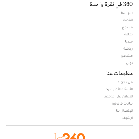
360 في نقرة واحدة
سياسة
اقتصاد
مجتمع
ثقافة
ميديا
Opens in new window
رياضة
مشاهير
دولي
معلومات عنا
من نحن ؟
الأسئلة الأكثر طرحا
للإعلان على موقعنا
بيانات قانونية
للإتصال بنا
أرشيف