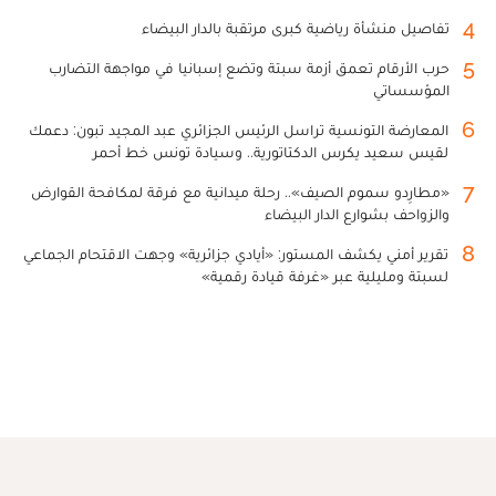
4
تفاصيل منشأة رياضية كبرى مرتقبة بالدار البيضاء
5
حرب الأرقام تعمق أزمة سبتة وتضع إسبانيا في مواجهة التضارب
المؤسساتي
6
المعارضة التونسية تراسل الرئيس الجزائري عبد المجيد تبون: دعمك
لقيس سعيد يكرس الدكتاتورية.. وسيادة تونس خط أحمر
7
«مطارِدو سموم الصيف».. رحلة ميدانية مع فرقة لمكافحة القوارض
والزواحف بشوارع الدار البيضاء
8
تقرير أمني يكشف المستور: «أيادي جزائرية» وجهت الاقتحام الجماعي
لسبتة ومليلية عبر «غرفة قيادة رقمية»