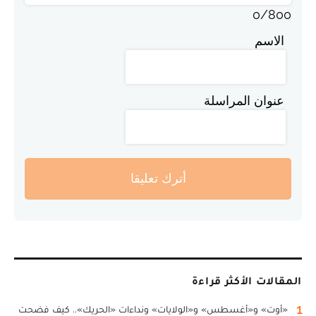
0
/
800
الاسم
عنوان المراسلة
أترك تعليقا
المقالات الأكثر قراءة
1
«أوت» و«أغسطس» و«الولايات» ونداءات «الحريك».. كيف فضحت