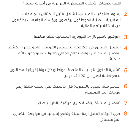
اللغة بصمات الأجهزة العسكرية الجزائرية في أحداث سبتة؟
2
رسوم «التوقيت الميسر» تشعل فتيل الاحتقان بالجامعات
المغربية.. الطلبة الموظفون يرفضون ورؤساء الجامعات يدافعون
عن استقلاليتهم المالية
3
«نوكليو ناسيونال».. النيونازية الإسبانية تخلع قناعها
4
العميل السابق في مكافحة التجسس الفرنسي ماثيو غديري يكشف
تفاصيل مثيرة عن روابط نظام الملالي والبوليساريو وحزب الله
والجزائر
5
تأشيرة الدخول للولايات المتحدة: مواطنو 30 دولة إفريقية مطالبون
بدفع كفالة تصل إلى 20 ألف دولار
6
أضخم ثلاثة سدود بالمغرب: هل حافظت على نسب ملئها رغم
موجات الحر الصيفية؟
7
تفاصيل منشأة رياضية كبرى مرتقبة بالدار البيضاء
8
حرب الأرقام تعمق أزمة سبتة وتضع إسبانيا في مواجهة التضارب
المؤسساتي