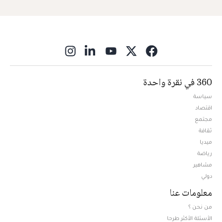
ns in new window
360 في نقرة واحدة
سياسة
اقتصاد
مجتمع
ثقافة
ميديا
Opens in new window
رياضة
مشاهير
دولي
معلومات عنا
من نحن ؟
الأسئلة الأكثر طرحا