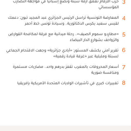
3
حرب الأرقام تعمق أزمة سبتة وتضع إسبانيا في مواجهة التضارب
المؤسساتي
4
المعارضة التونسية تراسل الرئيس الجزائري عبد المجيد تبون: دعمك
لقيس سعيد يكرس الدكتاتورية.. وسيادة تونس خط أحمر
5
«مطارِدو سموم الصيف».. رحلة ميدانية مع فرقة لمكافحة القوارض
والزواحف بشوارع الدار البيضاء
6
تقرير أمني يكشف المستور: «أيادي جزائرية» وجهت الاقتحام الجماعي
لسبتة ومليلية عبر «غرفة قيادة رقمية»
7
أسعار المحروقات بالمغرب تقفز بدرهم واحد.. مضاربات مستمرة
ومنافسة صورية
8
تغييرات كبرى في تأشيرات الولايات المتحدة الأمريكية بإفريقيا