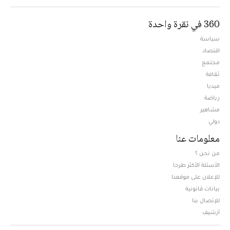
360 في نقرة واحدة
سياسة
اقتصاد
مجتمع
ثقافة
ميديا
Opens in new window
رياضة
مشاهير
دولي
معلومات عنا
من نحن ؟
الأسئلة الأكثر طرحا
للإعلان على موقعنا
بيانات قانونية
للإتصال بنا
أرشيف