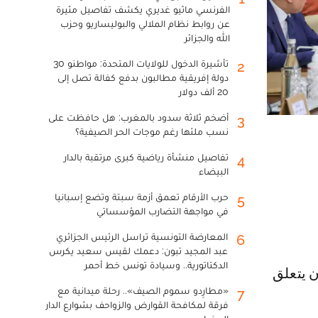
الفرنسي ماثيو غديري يكشف تفاصيل مثيرة
عن روابط نظام الملالي والبوليساريو وحزب
الله والجزائر
تأشيرة الدخول للولايات المتحدة: مواطنو 30
2
دولة إفريقية مطالبون بدفع كفالة تصل إلى
20 ألف دولار
أضخم ثلاثة سدود بالمغرب: هل حافظت على
3
نسب ملئها رغم موجات الحر الصيفية؟
تفاصيل منشأة رياضية كبرى مرتقبة بالدار
4
البيضاء
حرب الأرقام تعمق أزمة سبتة وتضع إسبانيا
5
في مواجهة التضارب المؤسساتي
المعارضة التونسية تراسل الرئيس الجزائري
6
عبد المجيد تبون: دعمك لقيس سعيد يكرس
الدكتاتورية.. وسيادة تونس خط أحمر
«مطارِدو سموم الصيف».. رحلة ميدانية مع
7
فرقة لمكافحة القوارض والزواحف بشوارع الدار