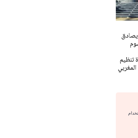
يصادق
وم
ة تنظيم
 المغربي
تخدام