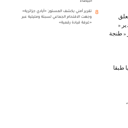
البيضاء
تقرير أمني يكشف المستور: «أيادي جزائرية»
8
علق
وجهت الاقتحام الجماعي لسبتة ومليلية عبر
«غرفة قيادة رقمية»
ر «
 « طنجة
 طبقا