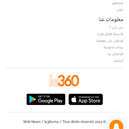
مشاهير
دولي
معلومات عنا
من نحن ؟
الأسئلة الأكثر طرحا
للإعلان على موقعنا
بيانات قانونية
للإتصال بنا
أرشيف
© Web News / le360.ma / Tous droits réservés 2023