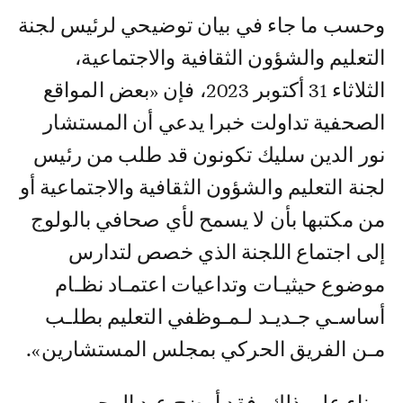
وحسب ما جاء في بيان توضيحي لرئيس لجنة
التعليم والشؤون الثقافية والاجتماعية،
الثلاثاء 31 أكتوبر 2023، فإن «بعض المواقع
الصحفية تداولت خبرا يدعي أن المستشار
نور الدين سليك تكونون قد طلب من رئيس
لجنة التعليم والشؤون الثقافية والاجتماعية أو
من مكتبها بأن لا يسمح لأي صحافي بالولوج
إلى اجتماع اللجنة الذي خصص لتدارس
موضوع حيثيـات وتداعيات اعتمـاد نظـام
أساسـي جـديـد لـمـوظفي التعليم بطلـب
مـن الفريق الحركي بمجلس المستشارين».