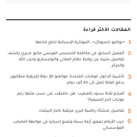
المقالات الأكثر قراءة
1
«نوكليو ناسيونال».. النيونازية الإسبانية تخلع قناعها
2
العميل السابق في مكافحة التجسس الفرنسي ماثيو غديري يكشف
تفاصيل مثيرة عن روابط نظام الملالي والبوليساريو وحزب الله
والجزائر
3
تأشيرة الدخول للولايات المتحدة: مواطنو 30 دولة إفريقية مطالبون
بدفع كفالة تصل إلى 20 ألف دولار
4
أضخم ثلاثة سدود بالمغرب: هل حافظت على نسب ملئها رغم
موجات الحر الصيفية؟
5
تفاصيل منشأة رياضية كبرى مرتقبة بالدار البيضاء
6
حرب الأرقام تعمق أزمة سبتة وتضع إسبانيا في مواجهة التضارب
المؤسساتي