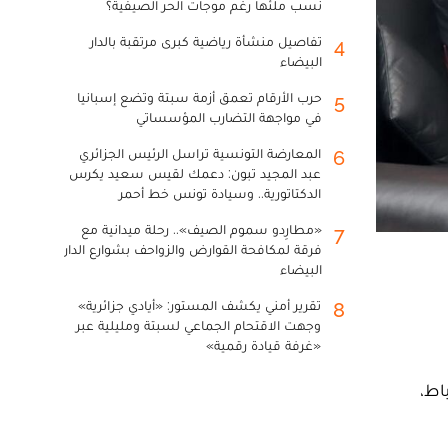
نسب ملئها رغم موجات الحر الصيفية؟
تفاصيل منشأة رياضية كبرى مرتقبة بالدار
4
البيضاء
حرب الأرقام تعمق أزمة سبتة وتضع إسبانيا
5
في مواجهة التضارب المؤسساتي
المعارضة التونسية تراسل الرئيس الجزائري
6
عبد المجيد تبون: دعمك لقيس سعيد يكرس
الدكتاتورية.. وسيادة تونس خط أحمر
«مطارِدو سموم الصيف».. رحلة ميدانية مع
7
فرقة لمكافحة القوارض والزواحف بشوارع الدار
البيضاء
تقرير أمني يكشف المستور: «أيادي جزائرية»
8
وجهت الاقتحام الجماعي لسبتة ومليلية عبر
«غرفة قيادة رقمية»
عبد اللطيف حموشي، ظهر اليوم الجمعة 3 ماي 2024 بالرباط،