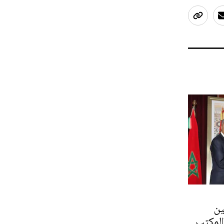
ين
لمكتب