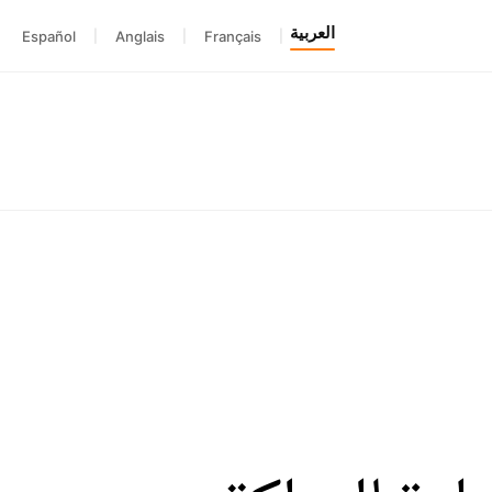
العربية
Español
|
Anglais
|
Français
|