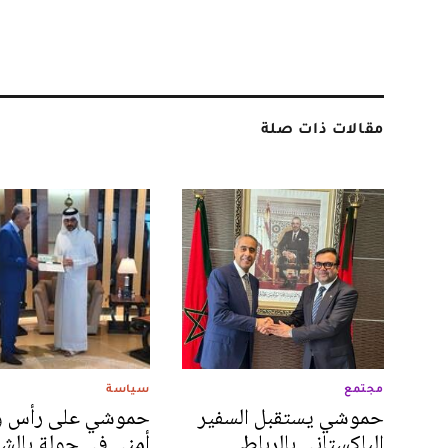
مقالات ذات صلة
مجتمع
سياسة
حموشي يستقبل السفير
حموشي على رأس و
الباكستاني بالرباط
أمني في جولة بالش