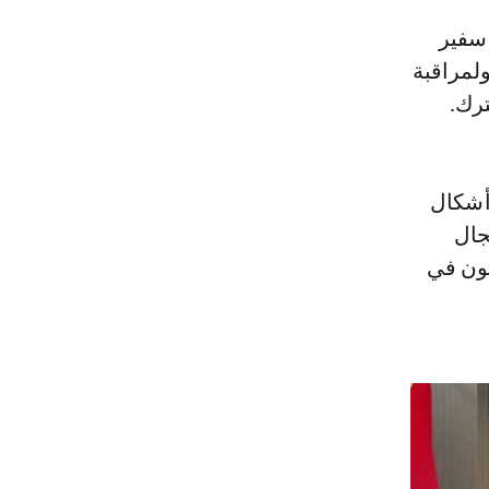
ولمراقبة
ترك.
أشكال
جال
كون في