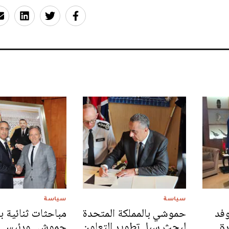
سياسة
سياسة
فد
حموشي بالمملكة المتحدة
مباحثات ثنائية ب
رق
لبحث سبل تطوير التعاون
حموشي ورئيس ا