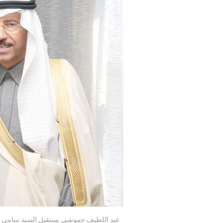
عبد اللطيف حموشي يستقبل السيد سامي بن ع