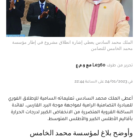
الملك محمد السادس يعطي إشارة انطلاق مشروع في إطار مؤسسة
محمد الخامس للتضامن
تحرير من طرف
Le360 مع و.م.ع
في 24/01/2023 على الساعة 22:44
أعطى الملك محمد السادس تعليماته السامية للإطلاق الفوري
للمبادرة التضامنية الرامية لمواجهة موجة البرد القارس، لفائدة
الساكنة القروية المتضررة من الانخفاض الكبير لدرجات الحرارة
بأقاليم الأطلس الكبير والأطلس المتوسط.
وأوضح بلاغ لمؤسسة محمد الخامس