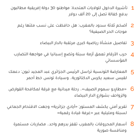
1
تأشيرة الدخول للولايات المتحدة: مواطنو 30 دولة إفريقية مطالبون
بدفع كفالة تصل إلى 20 ألف دولار
2
أضخم ثلاثة سدود بالمغرب: هل حافظت على نسب ملئها رغم
موجات الحر الصيفية؟
3
تفاصيل منشأة رياضية كبرى مرتقبة بالدار البيضاء
4
حرب الأرقام تعمق أزمة سبتة وتضع إسبانيا في مواجهة التضارب
المؤسساتي
5
المعارضة التونسية تراسل الرئيس الجزائري عبد المجيد تبون: دعمك
لقيس سعيد يكرس الدكتاتورية.. وسيادة تونس خط أحمر
6
«مطارِدو سموم الصيف».. رحلة ميدانية مع فرقة لمكافحة القوارض
والزواحف بشوارع الدار البيضاء
7
تقرير أمني يكشف المستور: «أيادي جزائرية» وجهت الاقتحام الجماعي
لسبتة ومليلية عبر «غرفة قيادة رقمية»
8
أسعار المحروقات بالمغرب تقفز بدرهم واحد.. مضاربات مستمرة
ومنافسة صورية