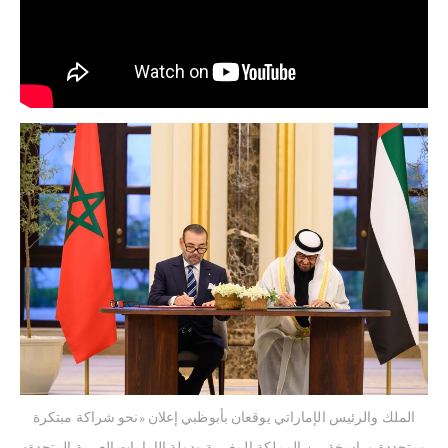
الملك والرئيس الإماراتي يوقعان بأبوظبي إعلان «نحو شراكة مبتكرة