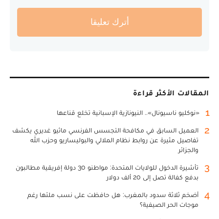
أترك تعليقا
المقالات الأكثر قراءة
1
«نوكليو ناسيونال».. النيونازية الإسبانية تخلع قناعها
2
العميل السابق في مكافحة التجسس الفرنسي ماثيو غديري يكشف
تفاصيل مثيرة عن روابط نظام الملالي والبوليساريو وحزب الله
والجزائر
3
تأشيرة الدخول للولايات المتحدة: مواطنو 30 دولة إفريقية مطالبون
بدفع كفالة تصل إلى 20 ألف دولار
4
أضخم ثلاثة سدود بالمغرب: هل حافظت على نسب ملئها رغم
موجات الحر الصيفية؟