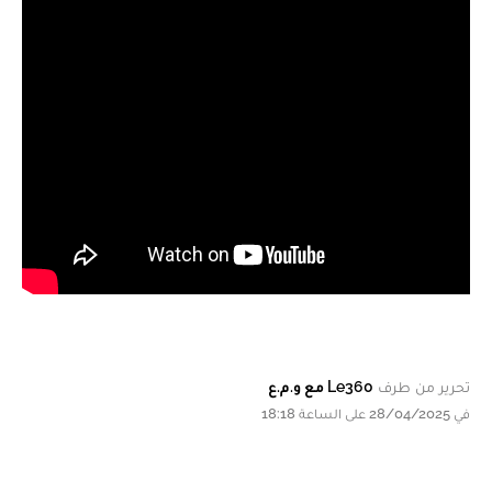
تحرير من طرف
Le360 مع و.م.ع
في 28/04/2025 على الساعة 18:18