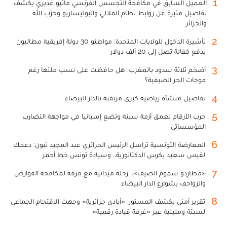
1
العميل السابق في مكافحة التجسس الفرنسي ماثيو غديري يكشف
تفاصيل مثيرة عن روابط نظام الملالي والبوليساريو وحزب الله
والجزائر
2
تأشيرة الدخول للولايات المتحدة: مواطنو 30 دولة إفريقية مطالبون
بدفع كفالة تصل إلى 20 ألف دولار
3
أضخم ثلاثة سدود بالمغرب: هل حافظت على نسب ملئها رغم
موجات الحر الصيفية؟
4
تفاصيل منشأة رياضية كبرى مرتقبة بالدار البيضاء
5
حرب الأرقام تعمق أزمة سبتة وتضع إسبانيا في مواجهة التضارب
المؤسساتي
6
المعارضة التونسية تراسل الرئيس الجزائري عبد المجيد تبون: دعمك
لقيس سعيد يكرس الدكتاتورية.. وسيادة تونس خط أحمر
7
«مطارِدو سموم الصيف».. رحلة ميدانية مع فرقة لمكافحة القوارض
والزواحف بشوارع الدار البيضاء
8
تقرير أمني يكشف المستور: «أيادي جزائرية» وجهت الاقتحام الجماعي
لسبتة ومليلية عبر «غرفة قيادة رقمية»