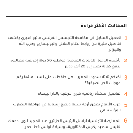
المقالات الأكثر قراءة
1
العميل السابق في مكافحة التجسس الفرنسي ماثيو غديري يكشف
تفاصيل مثيرة عن روابط نظام الملالي والبوليساريو وحزب الله
والجزائر
2
تأشيرة الدخول للولايات المتحدة: مواطنو 30 دولة إفريقية مطالبون
بدفع كفالة تصل إلى 20 ألف دولار
3
أضخم ثلاثة سدود بالمغرب: هل حافظت على نسب ملئها رغم
موجات الحر الصيفية؟
4
تفاصيل منشأة رياضية كبرى مرتقبة بالدار البيضاء
5
حرب الأرقام تعمق أزمة سبتة وتضع إسبانيا في مواجهة التضارب
المؤسساتي
6
المعارضة التونسية تراسل الرئيس الجزائري عبد المجيد تبون: دعمك
لقيس سعيد يكرس الدكتاتورية.. وسيادة تونس خط أحمر