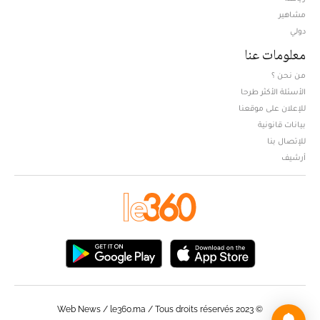
مشاهير
دولي
معلومات عنا
من نحن ؟
الأسئلة الأكثر طرحا
للإعلان على موقعنا
بيانات قانونية
للإتصال بنا
أرشيف
© Web News / le360.ma / Tous droits réservés 2023