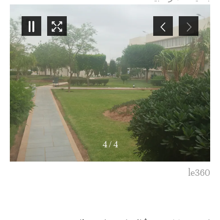
4
/
1
كلية الطب بوجدة. le360