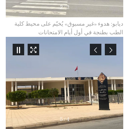
2
/
1
ديابو: هدوء «غير مسبوق» يُخيّم على محيط كلية
الطب بطنجة في أول أيام الامتحانات
5
/
5