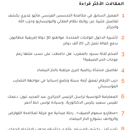
المقالات الأكثر قراءة
1
العميل السابق في مكافحة التجسس الفرنسي ماثيو غديري يكشف
تفاصيل مثيرة عن روابط نظام الملالي والبوليساريو وحزب الله
والجزائر
2
تأشيرة الدخول للولايات المتحدة: مواطنو 30 دولة إفريقية مطالبون
بدفع كفالة تصل إلى 20 ألف دولار
3
أضخم ثلاثة سدود بالمغرب: هل حافظت على نسب ملئها رغم
موجات الحر الصيفية؟
4
تفاصيل منشأة رياضية كبرى مرتقبة بالدار البيضاء
5
حرب الأرقام تعمق أزمة سبتة وتضع إسبانيا في مواجهة التضارب
المؤسساتي
6
المعارضة التونسية تراسل الرئيس الجزائري عبد المجيد تبون: دعمك
لقيس سعيد يكرس الدكتاتورية.. وسيادة تونس خط أحمر
7
«مطارِدو سموم الصيف».. رحلة ميدانية مع فرقة لمكافحة القوارض
والزواحف بشوارع الدار البيضاء
8
تقرير أمني يكشف المستور: «أيادي جزائرية» وجهت الاقتحام الجماعي