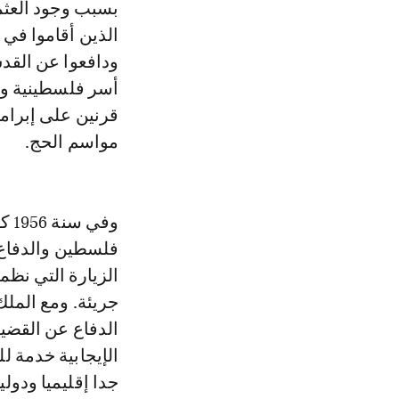
بسبب وجود العثما
الذين أقاموا في
ودافعوا عن القدس
أسر فلسطينية ولا
قرنين على إبرامه
مواسم الحج.
وف
فلسطين والدفاع ع
الزيارة التي نظ
جريئة. ومع المل
الدفاع عن القضية
الإيجابية خدمة ل
جدا إقليميا ودوليا