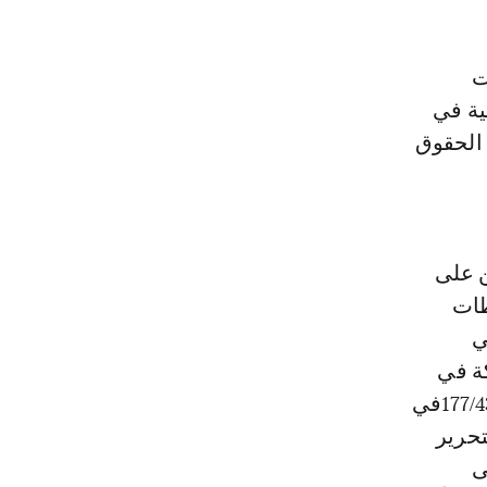
ت
ية في
 الحقوق
ن على
طات
ي
كة في
مداولات الجمعية العامة للأمم المتحدة وإقرار قرار الجمعية العامة رقم 177/43في
لتحرير
ى