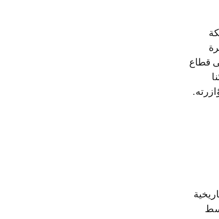
كة
رة
لى قطاع
ا
زرته.
اريخية
وسط