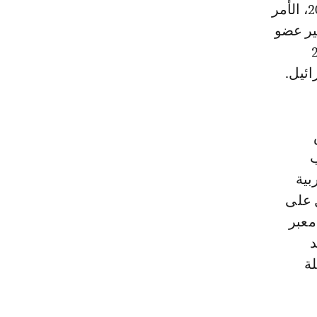
الرئيس الفلسطيني لعضوية فلسطين في الأمم المتحدة في 23 شتنبر 2011، الأمر
ير عضو
 21 دجنبر 2017
ئيل.
ب
بية
 على
معبر
د
لة