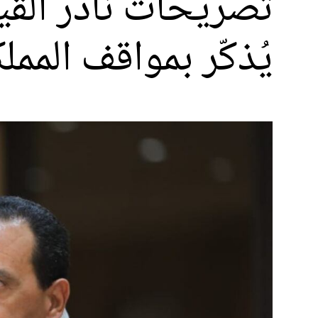
تصريحات نادر القيس
يُذكّر بمواقف المم