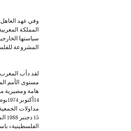
وفي عهد العاهل 
المملكة المغربي
سياستها الخارجي
المشروعة للفلسط
لقد دأب المغرب 
مستوى الأمم الم
هامة ومصيرية منه
14أك
15 د
الفلسطينية» باس