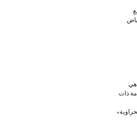
ياض
 هي
مة ذات
حراوية»