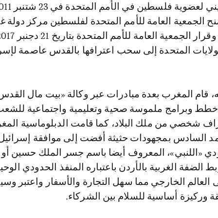
نح الجمعية العامة للأمم المتحدة لفلسطين مركز دولة غ
لها صفة مراقب، وقرار الجمعية العامة للأمم المتحدة بتاريخ
ولايات المتحدة إلى سحب اعترافها بالقدس عاصمة لإسرا
، قام المغرب بعدة مبادرات عبر وكالة «بيت مال القدس
 خطط وبرامج ملموسة صحية وتعليمية واجتماعية للشع
ف شخصي من ملك البلاد، كما قامت الدبلوماسية المغر
مد السادس بمجهودات حثيثة أفضت إلى موافقة إسرائيل
ودي «اللنبي»، المعروف أيضا باسم جسر الملك حسين أو 
بط الضفة الغربية بالأردن باعتباره المنفذ الحدودي الوحي
العالم الخارجي مما سهل التجارة والأسفار واعتبر وسي
قة وركيزة أساسية للسلام بين الشركاء.