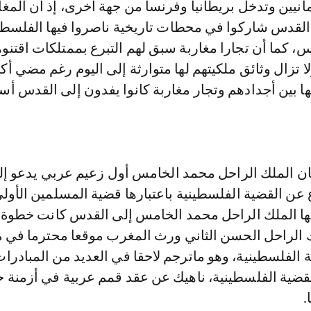
نيين وتدخل بريطانيا وفرنسا من جهة أخرى، إذ أن المغا
 القدس شاركوا في محطات تاريخية ناصروا فيها الفلسطي
، كما أن تجارا مغاربة سبق لهم التبرع بممتلكات اقتنوه
 تزال وثائق ملكيتهم لها متوارثة إلى اليوم رغم مضي أك
ا بين أجدادهم وتجار مغاربة كانوا يفدون إلى القدس أس
ي سنة 1956 كان الملك الراحل محمد الخامس أول زعيم عربي يدعو 
ن القضية الفلسطينية باعتبارها قضية المسلمين الأولى
مها الملك الراحل محمد الخامس إلى القدس كانت خطوة 
ك الراحل الحسن الثاني ورث المغرب موقعا محترما في 
 الفلسطينية، وهو ماترجم لاحقا في العديد من المبادرا
لقضية الفلسطينية، ناهيك عن عقد قمم عربية في أزمنة 
.