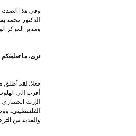
وفي هذا الصدد، ولتسليط الضوء على هذا الموضوع، أجرى Le360 حوارا مع
الدكتور محمد بن
ومدير المركز ال
ترى، ما تعليقكم 
فعلا، لقد أطلق 
أقرب إلى الهلوسا
الإرث الحضاري و
الفلسطيني» ووصف
والعديد من التره