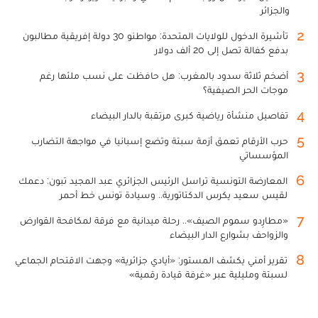
والجزائر
2
تأشيرة الدخول للولايات المتحدة: مواطنو 30 دولة إفريقية مطالبون
بدفع كفالة تصل إلى 20 ألف دولار
3
أضخم ثلاثة سدود بالمغرب: هل حافظت على نسب ملئها رغم
موجات الحر الصيفية؟
4
تفاصيل منشأة رياضية كبرى مرتقبة بالدار البيضاء
5
حرب الأرقام تعمق أزمة سبتة وتضع إسبانيا في مواجهة التضارب
المؤسساتي
6
المعارضة التونسية تراسل الرئيس الجزائري عبد المجيد تبون: دعمك
لقيس سعيد يكرس الدكتاتورية.. وسيادة تونس خط أحمر
7
«مطارِدو سموم الصيف».. رحلة ميدانية مع فرقة لمكافحة القوارض
والزواحف بشوارع الدار البيضاء
8
تقرير أمني يكشف المستور: «أيادي جزائرية» وجهت الاقتحام الجماعي
لسبتة ومليلية عبر «غرفة قيادة رقمية»